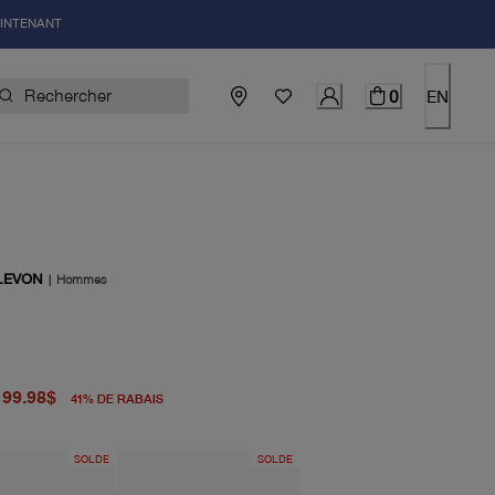
AINTENANT
0
EN
LEVON
|
Hommes
igine 169.00$
el 99.98$
99.98$
41
%
DE RABAIS
SOLDE
SOLDE