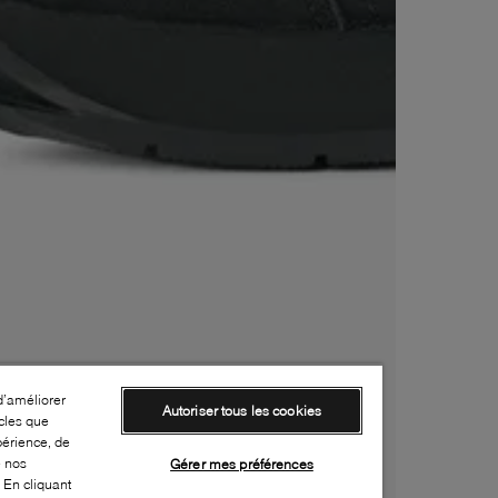
d’améliorer
Autoriser tous les cookies
cles que
périence, de
e nos
Gérer mes préférences
 En cliquant