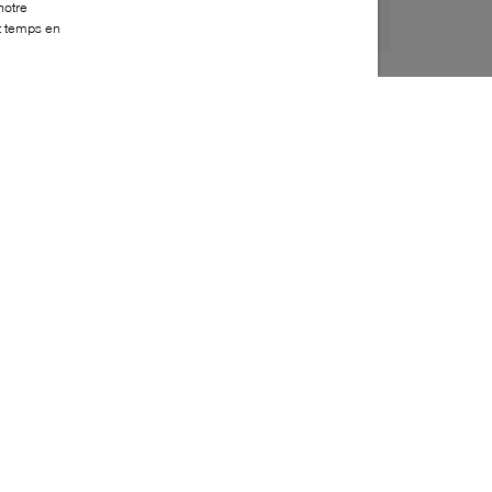
notre
ut temps en
Style:
BOSS-0083-20-0
Dessus
:
Nylon, Suède, Cuir
Doublure
:
Tissu
Semelle extérieure
:
Caoutchouc
Semelle intérieure
:
Tissu
Fermeture
:
À lacets
Bout
:
Arrondi