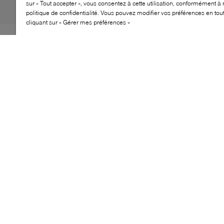
sur « Tout accepter », vous consentez à cette utilisation, conformément à 
politique de confidentialité. Vous pouvez modifier vos préférences en to
cliquant sur « Gérer mes préférences »
Les baskets BOSS Levon Tenn revisitent la silhouette
tennis avec une allure soignée. Confectionnées dans un
assemblage de matières, elles offrent un équilibre entre
lignes épurées et texture discrète. La semelle légère et
la première de propreté coussinée assurent un confort
durable, idéal pour accompagner le quotidien avec
élégance.
CARACTÉRISTIQUES
Tige en matières mixtes avec empiècements effet
suédé
Silhouette tennis classique à lacets
Semelle légère pensée pour le quotidien
Première de propreté coussinée pour le confort
Design polyvalent facile à porter