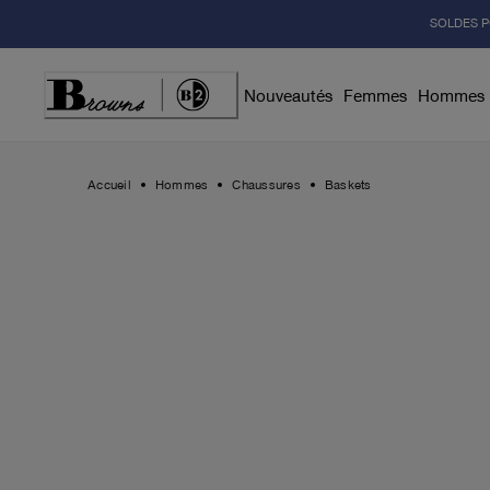
Skip
SOLDES P
to
Content
Nouveautés
Femmes
Hommes
Accueil
Hommes
Chaussures
Baskets