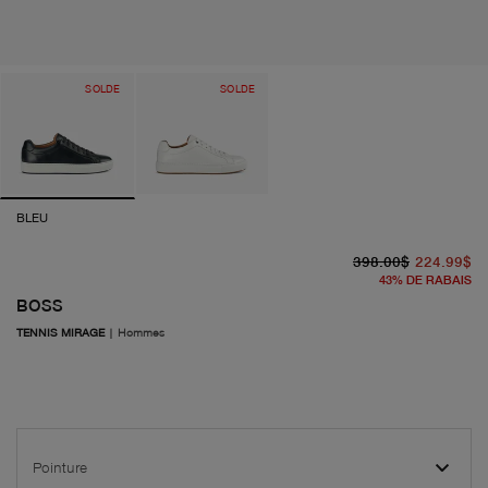
SOLDE
SOLDE
BLEU
pr
pr
398.00$
224.99$
43
%
DE RABAIS
BOSS
TENNIS MIRAGE
|
Hommes
Pointure