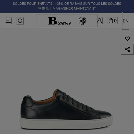
SOLDES POUR ENFANTS : +25% DE RABAIS SUR TOUS LES SOLDES
✏️📚🚸 | MAGASINER MAINTENANT
0
EN