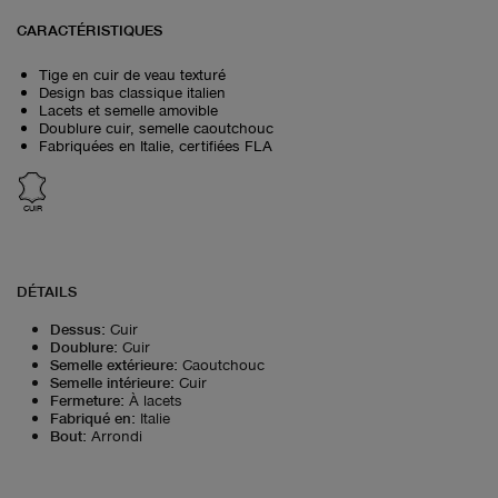
CARACTÉRISTIQUES
Tige en cuir de veau texturé
Design bas classique italien
Lacets et semelle amovible
Doublure cuir, semelle caoutchouc
Fabriquées en Italie, certifiées FLA
CUIR
DÉTAILS
Dessus
:
Cuir
Doublure
:
Cuir
Semelle extérieure
:
Caoutchouc
Semelle intérieure
:
Cuir
Fermeture
:
À lacets
Fabriqué en
:
Italie
Bout
:
Arrondi