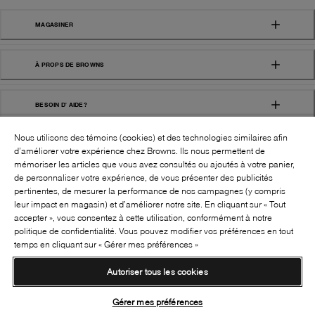
MAGASINER
À PROPS DE BROWNS
BESOIN D' AIDE?
Nous utilisons des témoins (cookies) et des technologies similaires afin
d’améliorer votre expérience chez Browns. Ils nous permettent de
mémoriser les articles que vous avez consultés ou ajoutés à votre panier,
de personnaliser votre expérience, de vous présenter des publicités
pertinentes, de mesurer la performance de nos campagnes (y compris
leur impact en magasin) et d’améliorer notre site. En cliquant sur « Tout
SUIVEZ-NOUS!:
accepter », vous consentez à cette utilisation, conformément à notre
politique de confidentialité. Vous pouvez modifier vos préférences en tout
©
2026
BROWNS SHOES INC. TOUS DROITS
temps en cliquant sur « Gérer mes préférences »
RÉSERVÉS
Autoriser tous les cookies
Conditions générales
Politique de confidentialité
Accessibilité
Transparence de la chaîne d’approvisionnement
Gérer mes préférences