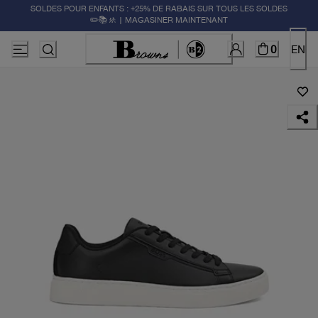
SOLDES POUR ENFANTS : +25% DE RABAIS SUR TOUS LES SOLDES
✏️📚🚸 | MAGASINER MAINTENANT
0
EN