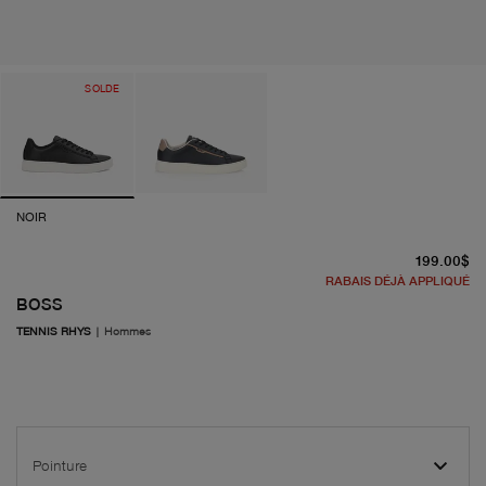
SOLDE
NOIR
pr
199.00$
RABAIS DÉJÀ APPLIQUÉ
BOSS
TENNIS RHYS
|
Hommes
Pointure