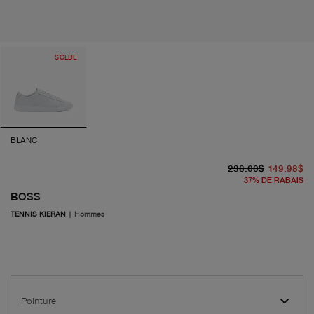
SOLDE
BLANC
pr
pr
238.00$
149.98$
37
%
DE RABAIS
BOSS
TENNIS KIERAN
|
Hommes
Pointure