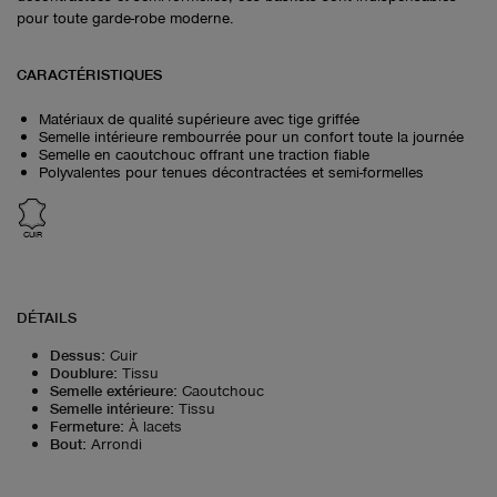
pour toute garde-robe moderne.
CARACTÉRISTIQUES
Matériaux de qualité supérieure avec tige griffée
Semelle intérieure rembourrée pour un confort toute la journée
Semelle en caoutchouc offrant une traction fiable
Polyvalentes pour tenues décontractées et semi-formelles
CUIR
DÉTAILS
Dessus
:
Cuir
Doublure
:
Tissu
Semelle extérieure
:
Caoutchouc
Semelle intérieure
:
Tissu
Fermeture
:
À lacets
Bout
:
Arrondi