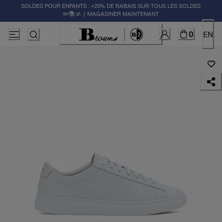
SOLDES POUR ENFANTS : +25% DE RABAIS SUR TOUS LES SOLDES
✏️📚🚸 | MAGASINER MAINTENANT
0
EN