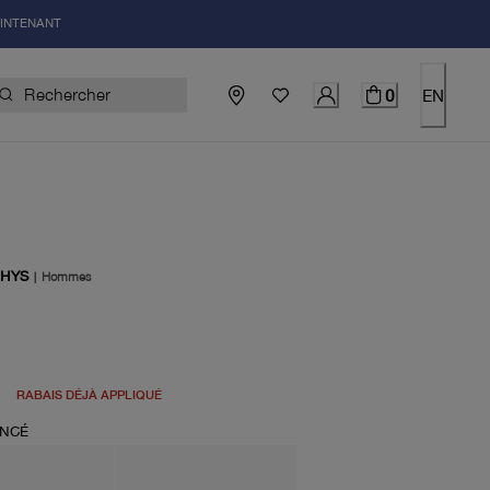
AINTENANT
0
EN
RHYS
|
Hommes
uel 198.00$
RABAIS DÉJÀ APPLIQUÉ
ONCÉ