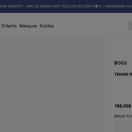
OUR ENFANTS : +25% DE RABAIS SUR TOUS LES SOLDES ✏️📚🚸 | MAGASINER M
Enfants
Marques
Soldes
BOSS
TENNIS 
prix act
198.00$
BRUN F