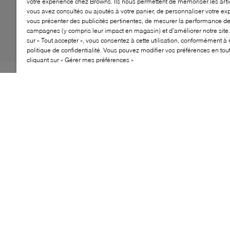
votre expérience chez Browns. Ils nous permettent de mémoriser les arti
vous avez consultés ou ajoutés à votre panier, de personnaliser votre ex
vous présenter des publicités pertinentes, de mesurer la performance d
campagnes (y compris leur impact en magasin) et d’améliorer notre site.
sur « Tout accepter », vous consentez à cette utilisation, conformément à 
politique de confidentialité. Vous pouvez modifier vos préférences en to
cliquant sur « Gérer mes préférences »
La basket Rhys SMU de BOSS est un modèle
intemporel. En apportant sa propre touche à un
classique du sportswear, ce design bas reste dépourvu
de fioritures, laissant place à un logo discret qui se
distingue subtilement. L'amorti de soutien et la semelle
en caoutchouc assurent un ajustement confortable et
sécurisé, tandis que les lacets élégants offrent une
finition nette qui se porte aussi bien sur le terrain qu'en
dehors, avec aisance.
CARACTÉRISTIQUES