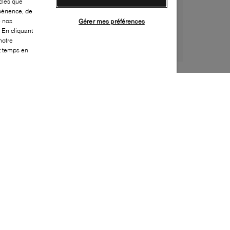
cles que
périence, de
e nos
Gérer mes préférences
 En cliquant
notre
ut temps en
Style:
BOSS-0104-24-0
Dessus
:
Effet cuir
Doublure
:
Tissu
Semelle extérieure
:
Caoutchouc
Semelle intérieure
:
Tissu
Fermeture
:
À lacets
Bout
:
Arrondi