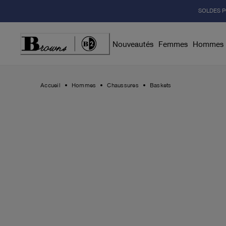
Skip
SOLDES P
to
Content
Nouveautés
Femmes
Hommes
Accueil
Hommes
Chaussures
Baskets