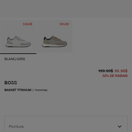
SOLDE
SOLDE
BLANC/GRIS
pr
pr
199.00$
95.98$
52
%
DE RABAIS
BOSS
BASKET TITANIUM
|
Hommes
Pointure