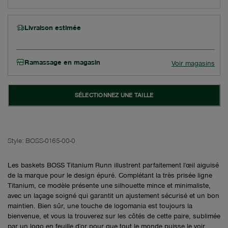
Livraison estimée
Ramassage en magasin
Voir magasins
SÉLECTIONNEZ UNE TAILLE
Style:
BOSS-0165-00-0
Les baskets BOSS Titanium Runn illustrent parfaitement l'œil aiguisé
de la marque pour le design épuré. Complétant la très prisée ligne
Titanium, ce modèle présente une silhouette mince et minimaliste,
avec un laçage soigné qui garantit un ajustement sécurisé et un bon
maintien. Bien sûr, une touche de logomania est toujours la
bienvenue, et vous la trouverez sur les côtés de cette paire, sublimée
par un logo en feuille d'or pour que tout le monde puisse le voir.