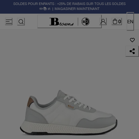
SOLDES POUR ENFANTS : +25% DE RABAIS SUR TOUS LES SOLDES
✏️📚🚸 | MAGASINER MAINTENANT
0
EN