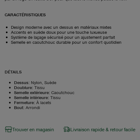
CARACTÉRISTIQUES
Design moderne avec un dessus en matériaux mixtes
Accents en suède doux pour une touche luxueuse
Système de laçage sécurisé pour un ajustement parfait
Semelle en caoutchouc durable pour un confort quotidien
DÉTAILS
Dessus
:
Nylon, Suède
Doublure
:
Tissu
Semelle extérieure
:
Caoutchouc
Semelle intérieure
:
Tissu
Fermeture
:
À lacets
Bout
:
Arrondi
Trouver en magasin
Livraison rapide & retour facile