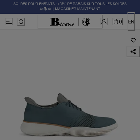
SOLDES POUR ENFANTS : +25% DE RABAIS SUR TOUS LES SOLDES
✏️📚🚸 | MAGASINER MAINTENANT
0
EN