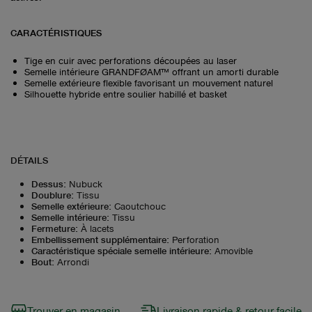
CARACTÉRISTIQUES
Tige en cuir avec perforations découpées au laser
Semelle intérieure GRANDFØAM™ offrant un amorti durable
Semelle extérieure flexible favorisant un mouvement naturel
Silhouette hybride entre soulier habillé et basket
DÉTAILS
Dessus
:
Nubuck
Doublure
:
Tissu
Semelle extérieure
:
Caoutchouc
Semelle intérieure
:
Tissu
Fermeture
:
À lacets
Embellissement supplémentaire
:
Perforation
Caractéristique spéciale semelle intérieure
:
Amovible
Bout
:
Arrondi
Trouver en magasin
Livraison rapide & retour facile