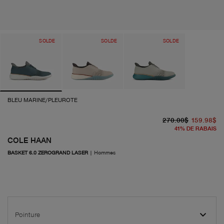
SOLDE
SOLDE
SOLDE
BLEU MARINE/PLEUROTE
pr
pr
270.00$
159.98$
41
%
DE RABAIS
COLE HAAN
BASKET 6.0 ZEROGRAND LASER
|
Hommes
Pointure