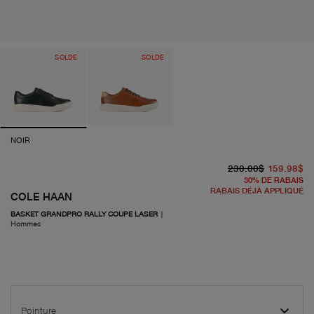
SOLDE
SOLDE
NOIR
pr
pr
230.00$
159.98$
30
%
DE RABAIS
RABAIS DÉJÀ APPLIQUÉ
COLE HAAN
BASKET GRANDPRO RALLY COUPE LASER
|
Hommes
Pointure