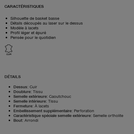
CARACTÉRISTIQUES
Silhouette de basket basse
Détails découpés au laser sur le dessus
Modèle à lacets
Profil léger et épuré
Pensée pour le quotidien
CUIR
DÉTAILS
Dessus
:
Cuir
Doublure
:
Tissu
Semelle extérieure
:
Caoutchouc
Semelle intérieure
:
Tissu
Fermeture
:
À lacets
Embellissement supplémentaire
:
Perforation
Caractéristique spéciale semelle extérieure
:
Semelle ortholite
Bout
:
Arrondi