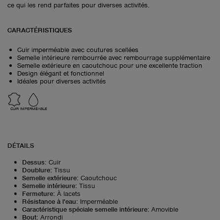
ce qui les rend parfaites pour diverses activités.
CARACTÉRISTIQUES
Cuir imperméable avec coutures scellées
Semelle intérieure rembourrée avec rembourrage supplémentaire
Semelle extérieure en caoutchouc pour une excellente traction
Design élégant et fonctionnel
Idéales pour diverses activités
CUIR
IMPERMÉABLE
DÉTAILS
Dessus
:
Cuir
Doublure
:
Tissu
Semelle extérieure
:
Caoutchouc
Semelle intérieure
:
Tissu
Fermeture
:
À lacets
Résistance à l'eau
:
Imperméable
Caractéristique spéciale semelle intérieure
:
Amovible
Bout
:
Arrondi