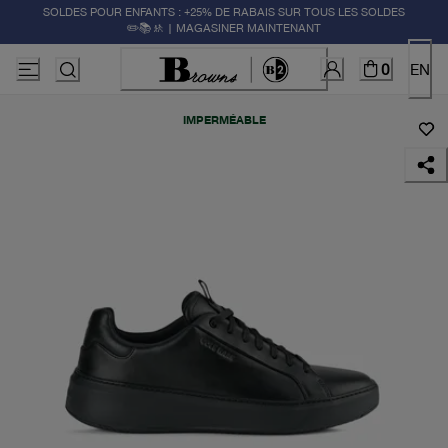
SOLDES POUR ENFANTS : +25% DE RABAIS SUR TOUS LES SOLDES
✏️📚🚸 | MAGASINER MAINTENANT
0
EN
IMPERMÉABLE