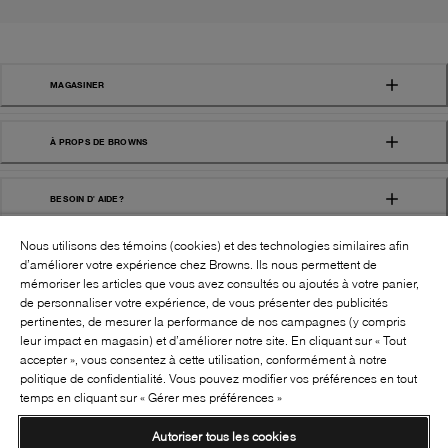
MAGASINER
À PROPS DE BROWNS
BESOIN D' AIDE?
Nous utilisons des témoins (cookies) et des technologies similaires afin
d’améliorer votre expérience chez Browns. Ils nous permettent de
mémoriser les articles que vous avez consultés ou ajoutés à votre panier,
de personnaliser votre expérience, de vous présenter des publicités
pertinentes, de mesurer la performance de nos campagnes (y compris
leur impact en magasin) et d’améliorer notre site. En cliquant sur « Tout
SUIVEZ-NOUS!:
accepter », vous consentez à cette utilisation, conformément à notre
politique de confidentialité. Vous pouvez modifier vos préférences en tout
©
2026
BROWNS SHOES INC. TOUS DROITS
temps en cliquant sur « Gérer mes préférences »
RÉSERVÉS
Autoriser tous les cookies