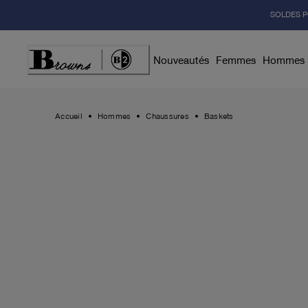
Skip
SOLDES P
to
Content
Nouveautés
Femmes
Hommes
Accueil
Hommes
Chaussures
Baskets