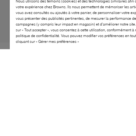
Nous utilisons des témoins (cookies) et des technologies similaires afin 
votre expérience chez Browns. Ils nous permettent de mémoriser les arti
vous avez consultés ou ajoutés à votre panier, de personnaliser votre ex
vous présenter des publicités pertinentes, de mesurer la performance d
campagnes (y compris leur impact en magasin) et d’améliorer notre site.
sur « Tout accepter », vous consentez à cette utilisation, conformément à 
politique de confidentialité. Vous pouvez modifier vos préférences en to
cliquant sur « Gérer mes préférences »
En 1970, la Chuck Taylor All Star est devenue l'une des
meilleures chaussures de basket-ball de tous les temps.
La Chuck 70 célèbre cet héritage en réunissant des
détails inspirés des archives avec des mises à jour
modernes sur le plan du confort. Le rembourrage de la
semelle intérieure Ortholite et les coutures ajourées de
la languette rehaussent le niveau de confort d'un cran.
Une semelle intermédiaire lustrée en forme d'aigrette et
un écusson étoilé à la cheville font ressortir le style rétro
et emblématique de la chaussure.