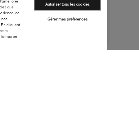
d’améliorer
Autoriser tous les cookies
cles que
périence, de
e nos
Gérer mes préférences
 En cliquant
notre
ut temps en
Style:
CONV-0081-00-0
Dessus
:
Toile, Suède
Doublure
:
Tissu
Semelle extérieure
:
Caoutchouc
Semelle intérieure
:
Tissu
Fermeture
:
À lacets
Caractéristique spéciale semelle intérieure
:
Amovible, Ortholite™
Bout
:
Arrondi