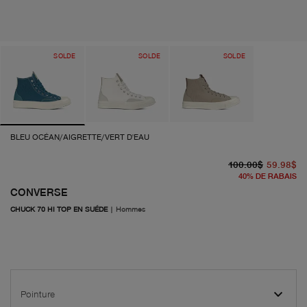
SOLDE
SOLDE
SOLDE
BLEU OCÉAN/AIGRETTE/VERT D'EAU
pr
pr
100.00$
59.98$
40
%
DE RABAIS
CONVERSE
CHUCK 70 HI TOP EN SUÉDE
|
Hommes
Pointure