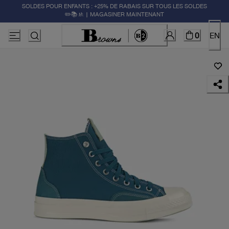
SOLDES POUR ENFANTS : +25% DE RABAIS SUR TOUS LES SOLDES
✏️📚🚸 | MAGASINER MAINTENANT
0
EN