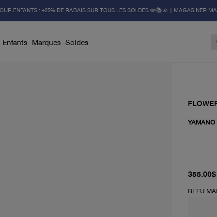
OUR ENFANTS : +25% DE RABAIS SUR TOUS LES SOLDES ✏️📚🚸 | MAGASINER M
Enfants
Marques
Soldes
FLOWER
YAMANO 
prix act
355.00$
BLEU MA