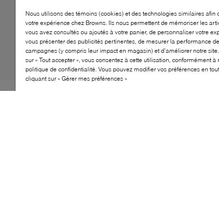
Nous utilisons des témoins (cookies) et des technologies similaires afin 
votre expérience chez Browns. Ils nous permettent de mémoriser les arti
vous avez consultés ou ajoutés à votre panier, de personnaliser votre ex
vous présenter des publicités pertinentes, de mesurer la performance d
campagnes (y compris leur impact en magasin) et d’améliorer notre site.
sur « Tout accepter », vous consentez à cette utilisation, conformément à 
politique de confidentialité. Vous pouvez modifier vos préférences en to
cliquant sur « Gérer mes préférences »
Entrez dans le confort et le style avec les baskets
Yamano 3 de Flower Mountain. Ces baskets profilées
présentent un mélange de tissu technique et de suède,
offrant un look unique et tendance. Les œillets
renforcés et les lacets de randonnée assurent la
durabilité, tandis que la semelle intérieure en liège
naturel antibactérien assure respirabilité et confort. La
semelle en caoutchouc ultra-légère avec une bande de
roulement dentelée offre une excellente adhérence et
durabilité. Parfaites pour les sorties décontractées, ces
baskets sont un incontournable pour toute garde-robe.