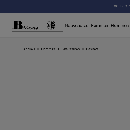
Skip
SOLDES P
to
Content
Nouveautés
Femmes
Hommes
Accueil
Hommes
Chaussures
Baskets