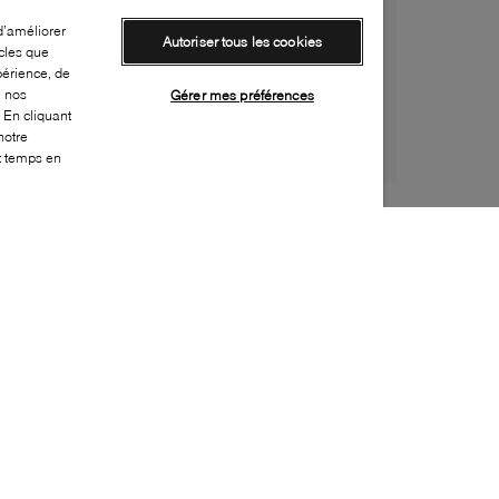
d’améliorer
Autoriser tous les cookies
cles que
périence, de
e nos
Gérer mes préférences
 En cliquant
notre
ut temps en
Style:
FLMT-0004-60-1
Dessus
:
Suède, Toile
Doublure
:
Cuir
Semelle extérieure
:
Caoutchouc
Semelle intérieure
:
Liège
Fermeture
:
À lacets
Bout
:
Arrondi