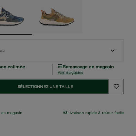
ure
ison estimée
Ramassage en magasin
Voir magasins
SÉLECTIONNEZ UNE TAILLE
r en magasin
Livraison rapide & retour facile