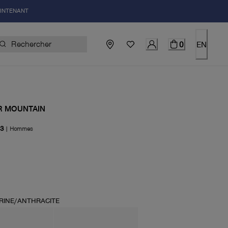
AINTENANT
0
EN
 MOUNTAIN
3
|
Hommes
uel 355.00$
RINE/ANTHRACITE