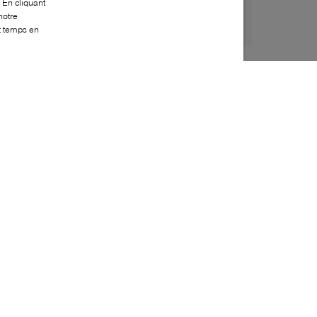
 En cliquant
notre
ut temps en
Style:
GZAN-0102-21-0
Dessus
:
Suède, Cuir
Doublure
:
Cuir
Semelle extérieure
:
Caoutchouc
Semelle intérieure
:
Cuir
Fermeture
:
À lacets
Fabriqué en
:
Italie
Bout
:
Amande