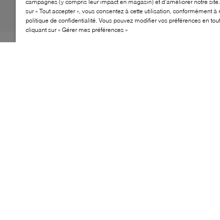
campagnes (y compris leur impact en magasin) et d’améliorer notre site.
sur « Tout accepter », vous consentez à cette utilisation, conformément à 
politique de confidentialité. Vous pouvez modifier vos préférences en to
cliquant sur « Gérer mes préférences »
La GZ Top allie design audacieux et silhouette basse
épurée. Avec ses détails emblématiques Giuseppe
Zanotti et sa semelle sculptée, cette basket apporte une
note raffinée aux tenues du quotidien. Parfaite pour les
looks décontractés ou les tenues de congé
sophistiqués, elle conjugue confort et style affirmé.
CARACTÉRISTIQUES
Profil bas pour un look moderne et polyvalent
Détails signature pour une finition distinctive
Semelle sculptée pour un impact visuel marqué
Idéale pour les styles décontractés et le streetwear
élégant