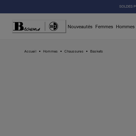
Skip
SOLDES P
to
Content
Nouveautés
Femmes
Hommes
Accueil
Hommes
Chaussures
Baskets