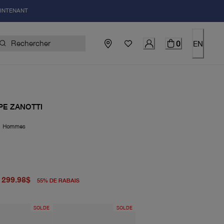
AINTENANT
0
EN
PE ZANOTTI
|
Hommes
igine 660.00$
uel 299.98$
299.98$
55
%
DE RABAIS
SOLDE
SOLDE