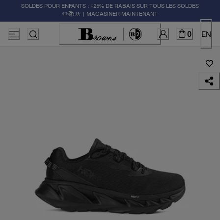
SOLDES POUR ENFANTS : +25% DE RABAIS SUR TOUS LES SOLDES
✏️📚🚸 | MAGASINER MAINTENANT
0
EN