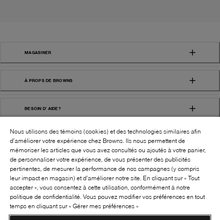
MAGASINER
À PROPS DE BROWNS
BESOIN D' AIDE?
Nous utilisons des témoins (cookies) et des technologies similaires afin
d’améliorer votre expérience chez Browns. Ils nous permettent de
mémoriser les articles que vous avez consultés ou ajoutés à votre panier,
de personnaliser votre expérience, de vous présenter des publicités
pertinentes, de mesurer la performance de nos campagnes (y compris
leur impact en magasin) et d’améliorer notre site. En cliquant sur « Tout
SUIVEZ-NOUS!:
accepter », vous consentez à cette utilisation, conformément à notre
politique de confidentialité. Vous pouvez modifier vos préférences en tout
©
2026
BROWNS SHOES INC. TOUS DROITS
temps en cliquant sur « Gérer mes préférences »
RÉSERVÉS