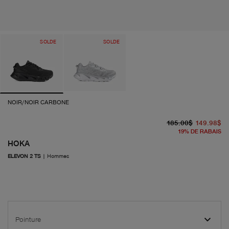
SOLDE
SOLDE
NOIR/NOIR CARBONE
pr
pr
185.00$
149.98$
19
%
DE RABAIS
HOKA
ELEVON 2 TS
|
Hommes
Pointure