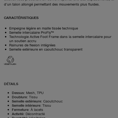
d’un talon allongé permettant des mouvements plus fluides.
CARACTÉRISTIQUES
Empeigne légère en maille tissée technique
Semelle intercalaire ProFly™
Technologie Active Foot Frame dans la semelle intercalaire pour
un soutien accru
Rainures de flexion intégrées
Semelle extérieure en caoutchouc transparent
VÉGÉTALIEN
DÉTAILS
Dessus
:
Mesh, TPU
Doublure
:
Tissu
Semelle extérieure
:
Caoutchouc
Semelle intérieure
:
Tissu
Fermeture
:
À lacets
Activité
:
Décontracté
Durabilité
:
Végétalien