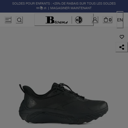
SOLDES POUR ENFANTS : +25% DE RABAIS SUR TOUS LES SOLDES
✏️📚🚸 | MAGASINER MAINTENANT
0
EN