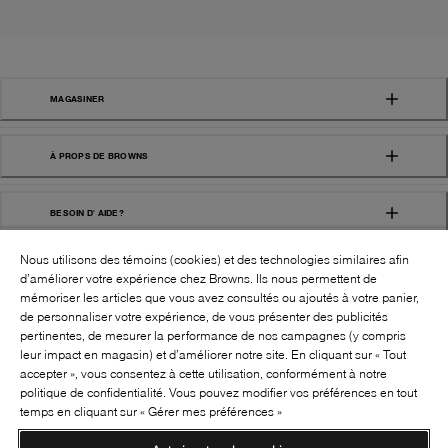
MAGASINER
À PROPS DE BROWNS
BESOIN D' AIDE?
Nous utilisons des témoins (cookies) et des technologies similaires afin
d’améliorer votre expérience chez Browns. Ils nous permettent de
mémoriser les articles que vous avez consultés ou ajoutés à votre panier,
de personnaliser votre expérience, de vous présenter des publicités
pertinentes, de mesurer la performance de nos campagnes (y compris
leur impact en magasin) et d’améliorer notre site. En cliquant sur « Tout
SUIVEZ-NOUS!:
accepter », vous consentez à cette utilisation, conformément à notre
politique de confidentialité. Vous pouvez modifier vos préférences en tout
©
2026
BROWNS SHOES INC. TOUS DROITS
temps en cliquant sur « Gérer mes préférences »
RÉSERVÉS