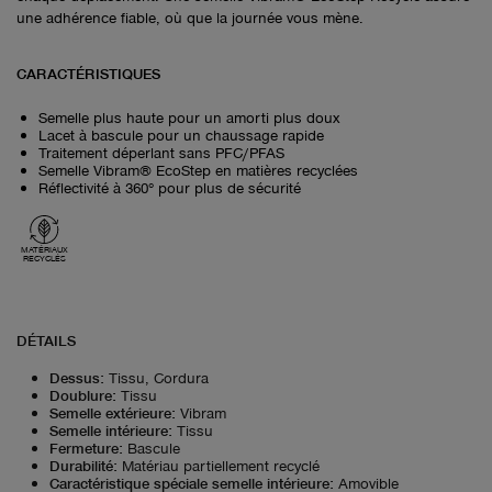
une adhérence fiable, où que la journée vous mène.
CARACTÉRISTIQUES
Semelle plus haute pour un amorti plus doux
Lacet à bascule pour un chaussage rapide
Traitement déperlant sans PFC/PFAS
Semelle Vibram® EcoStep en matières recyclées
Réflectivité à 360° pour plus de sécurité
MATÉRIAUX
RECYCLÉS
DÉTAILS
Dessus
:
Tissu, Cordura
Doublure
:
Tissu
Semelle extérieure
:
Vibram
Semelle intérieure
:
Tissu
Fermeture
:
Bascule
Durabilité
:
Matériau partiellement recyclé
Caractéristique spéciale semelle intérieure
:
Amovible