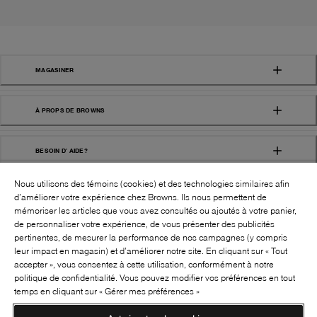
MAGASINER
À PROPS DE BROWNS
BESOIN D' AIDE?
Nous utilisons des témoins (cookies) et des technologies similaires afin
d’améliorer votre expérience chez Browns. Ils nous permettent de
mémoriser les articles que vous avez consultés ou ajoutés à votre panier,
de personnaliser votre expérience, de vous présenter des publicités
pertinentes, de mesurer la performance de nos campagnes (y compris
leur impact en magasin) et d’améliorer notre site. En cliquant sur « Tout
SUIVEZ-NOUS!:
accepter », vous consentez à cette utilisation, conformément à notre
politique de confidentialité. Vous pouvez modifier vos préférences en tout
©
2026
BROWNS SHOES INC. TOUS DROITS
temps en cliquant sur « Gérer mes préférences »
RÉSERVÉS