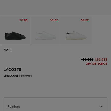
SOLDE
SOLDE
SOLDE
NOIR
pr
pr
180.00$
129.98$
28
%
DE RABAIS
LACOSTE
LINECOURT
|
Hommes
Pointure