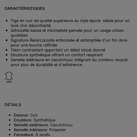
CARACTÉRISTIQUES
Tige en cuir de qualité supérieure au style épuré, idéale pour un
look chic décontracté
Silhouette basse et minimaliste pensée pour un usage urbain
quotidien
Signature René Lacoste embossée et estampillée d’un fini doré
pour une touche raffinée
Talon contrastant apportant un détail visuel discret
Doublure synthétique offrant un confort respirant
Semelle extérieure en caoutchouc intégrant du contenu recyclé
pour plus de durabilité et d’adhérence
CUIR
DÉTAILS
Dessus
:
Cuir
Doublure
:
Synthétique
Semelle extérieure
:
Caoutchouc
Semelle intérieure
:
Polyester
Fermeture
:
À lacets