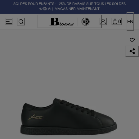
SOLDES POUR ENFANTS : +25% DE RABAIS SUR TOUS LES SOLDES
✏️📚🚸 | MAGASINER MAINTENANT
0
EN