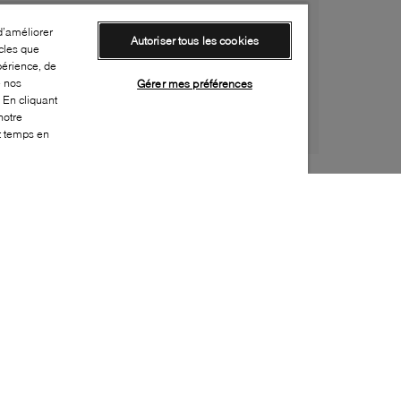
d’améliorer
Autoriser tous les cookies
cles que
périence, de
e nos
Gérer mes préférences
 En cliquant
notre
ut temps en
Style:
LUCA-0190-24-0
Dessus
:
Suède
Doublure
:
Cuir
Semelle extérieure
:
Caoutchouc
Semelle intérieure
:
Cuir
Fermeture
:
À lacets
Fabriqué en
:
Portugal
Bout
:
Arrondi