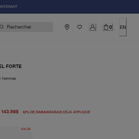
AINTENANT
0
EN
EL FORTE
|
Hommes
igine 248.00$
uel 143.98$
143.98$
42
%
DE RABAIS
RABAIS DÉJÀ APPLIQUÉ
SOLDE