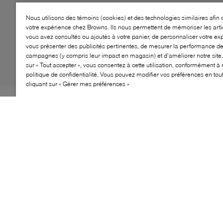
Nous utilisons des témoins (cookies) et des technologies similaires afin 
votre expérience chez Browns. Ils nous permettent de mémoriser les arti
vous avez consultés ou ajoutés à votre panier, de personnaliser votre ex
vous présenter des publicités pertinentes, de mesurer la performance d
campagnes (y compris leur impact en magasin) et d’améliorer notre site.
sur « Tout accepter », vous consentez à cette utilisation, conformément à 
politique de confidentialité. Vous pouvez modifier vos préférences en to
cliquant sur « Gérer mes préférences »
Ne vous laissez pas tromper par la gamme de styles
formels de LUCA DEL FORTE – la marque a également
un talent pour concevoir des chaussures de sport.
Prenez par exemple les baskets Powell. Dotées d'une
semelle en caoutchouc moelleuse et rebondissante, ces
baskets basses se ferment proprement avec un laçage
élégant, tandis que leur construction précise est
dépourvue d'ornements superflus pour une polyvalence
maximale.