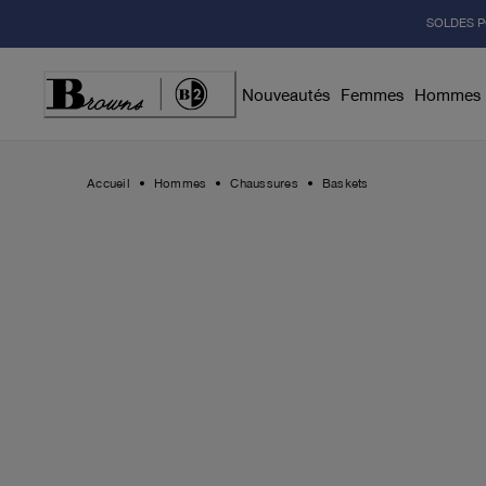
Skip
SOLDES P
to
Content
Nouveautés
Femmes
Hommes
Accueil
Hommes
Chaussures
Baskets