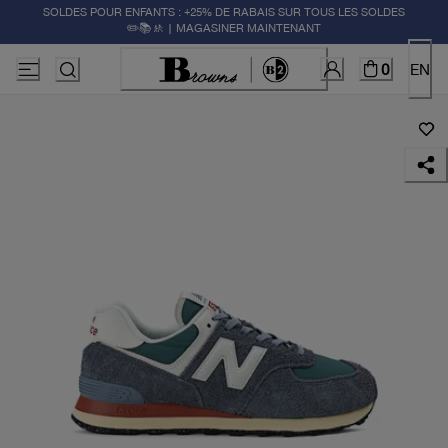
SOLDES POUR ENFANTS : +25% DE RABAIS SUR TOUS LES SOLDES
✏️📚🚸 | MAGASINER MAINTENANT
0
EN