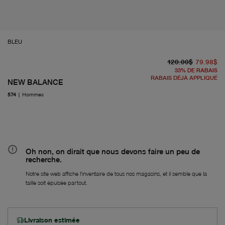
BLEU
pr
À 
120.00$
79.98$
33
%
DE RABAIS
RABAIS DÉJÀ APPLIQUÉ
NEW BALANCE
574
|
Hommes
Oh non, on dirait que nous devons faire un peu de
recherche.
Notre site web affiche l'inventaire de tous nos magasins, et il semble que la
taille soit épuisée partout.
Livraison estimée