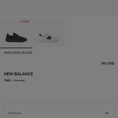
SOLDE
NOIR/NOIR DÉLAVÉ
pr
140.00$
NEW BALANCE
T500
|
Hommes
Pointure