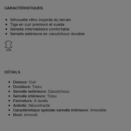
CARACTÉRISTIQUES
Silhouette rétro inspirée du terrain
Tige en cuir premium et suède
Semelle intermédiaire confortable
Semelle extérieure en caoutchouc durable
CUIR
DÉTAILS
Dessus
:
Cuir
Doublure
:
Tissu
Semelle extérieure
:
Caoutchouc
Semelle intérieure
:
Tissu
Fermeture
:
À lacets
Activité
:
Décontracté
Caractéristique spéciale semelle intérieure
:
Amovible
Bout
:
Arrondi