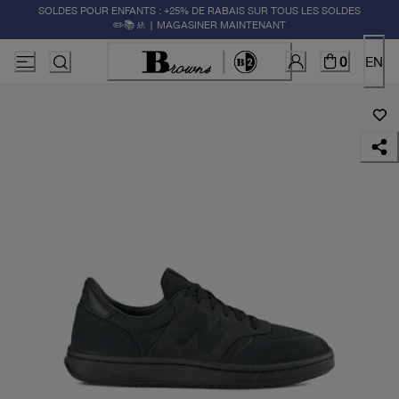
SOLDES POUR ENFANTS : +25% DE RABAIS SUR TOUS LES SOLDES
✏️📚🚸 | MAGASINER MAINTENANT
0
EN