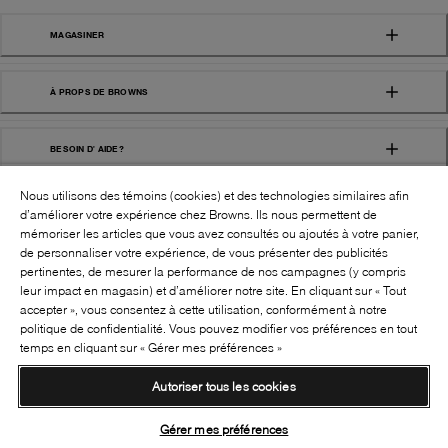
MAGASINER
À PROPS DE BROWNS
BESOIN D' AIDE?
Nous utilisons des témoins (cookies) et des technologies similaires afin
d’améliorer votre expérience chez Browns. Ils nous permettent de
mémoriser les articles que vous avez consultés ou ajoutés à votre panier,
de personnaliser votre expérience, de vous présenter des publicités
pertinentes, de mesurer la performance de nos campagnes (y compris
leur impact en magasin) et d’améliorer notre site. En cliquant sur « Tout
SUIVEZ-NOUS!:
accepter », vous consentez à cette utilisation, conformément à notre
politique de confidentialité. Vous pouvez modifier vos préférences en tout
©
2026
BROWNS SHOES INC. TOUS DROITS
temps en cliquant sur « Gérer mes préférences »
RÉSERVÉS
Autoriser tous les cookies
Conditions générales
Politique de confidentialité
Accessibilité
Transparence de la chaîne d’approvisionnement
Gérer mes préférences