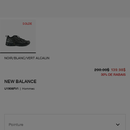
SOLDE
NOIR/BLANC/VERT ALCALIN
pr
pr
200.00$
139.98$
30
%
DE RABAIS
NEW BALANCE
U1906FV1
|
Hommes
Pointure