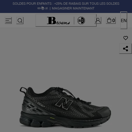
SOLDES POUR ENFANTS : +25% DE RABAIS SUR TOUS LES SOLDES
✏️📚🚸 | MAGASINER MAINTENANT
0
EN