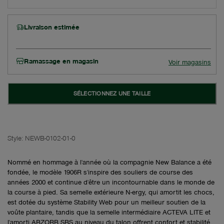
Livraison estimée
Ramassage en magasin
Voir magasins
SÉLECTIONNEZ UNE TAILLE
Style:
NEWB-0102-01-0
Nommé en hommage à l'année où la compagnie New Balance a été
fondée, le modèle 1906R s'inspire des souliers de course des
années 2000 et continue d'être un incontournable dans le monde de
la course à pied. Sa semelle extérieure N-ergy, qui amortit les chocs,
est dotée du système Stability Web pour un meilleur soutien de la
voûte plantaire, tandis que la semelle intermédiaire ACTEVA LITE et
l'amorti ABZORB SBS au niveau du talon offrent confort et stabilité.