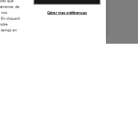
cles que
périence, de
e nos
Gérer mes préférences
 En cliquant
notre
ut temps en
Style:
NORD-0003-02-0
Dessus
:
Mesh
Doublure
:
Tissu
Semelle extérieure
:
Vibram
Semelle intérieure
:
Synthétique
Fermeture
:
À lacets
Caractéristique spéciale semelle intérieure
:
Amovible
Bout
:
Arrondi