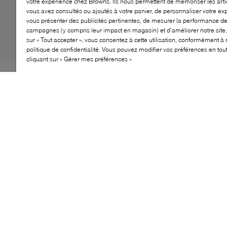
votre expérience chez Browns. Ils nous permettent de mémoriser les arti
vous avez consultés ou ajoutés à votre panier, de personnaliser votre ex
vous présenter des publicités pertinentes, de mesurer la performance d
campagnes (y compris leur impact en magasin) et d’améliorer notre site.
sur « Tout accepter », vous consentez à cette utilisation, conformément à 
politique de confidentialité. Vous pouvez modifier vos préférences en to
cliquant sur « Gérer mes préférences »
Depuis ses débuts sur les sentiers du streetwear,
Norda™ redéfinit la performance avec une esthétique
minimaliste. Le modèle 001A pousse le prototype
original encore plus loin grâce au Dyneema® biosourcé
et à la semelle Vibram® Litebase®—offrant une
robustesse, une légèreté et une adhérence inégalée.
Conçue pour les conditions extrêmes du Canada, c’est
une chaussure essentielle pour les coureurs de trail et
les explorateurs urbains.
CARACTÉRISTIQUES