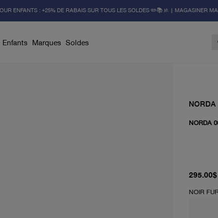
OUR ENFANTS : +25% DE RABAIS SUR TOUS LES SOLDES ✏️📚🚸 | MAGASINER M
Enfants
Marques
Soldes
NORDA
NORDA 0
prix act
295.00$
NOIR FUR