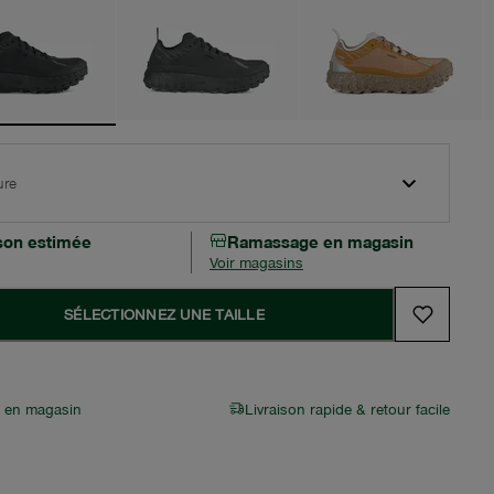
ure
ison estimée
Ramassage en magasin
Voir magasins
SÉLECTIONNEZ UNE TAILLE
r en magasin
Livraison rapide & retour facile