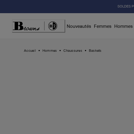
Skip
SOLDES P
to
Content
Nouveautés
Femmes
Hommes
Accueil
Hommes
Chaussures
Baskets