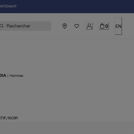
AINTENANT
0
EN
01A
|
Hommes
uel 295.00$
TIF/NOIR