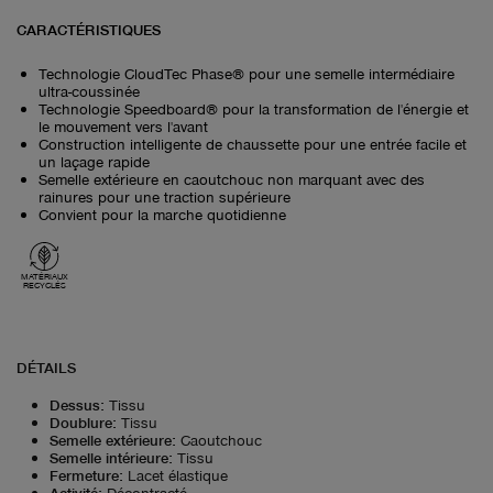
CARACTÉRISTIQUES
Technologie CloudTec Phase® pour une semelle intermédiaire
ultra-coussinée
Technologie Speedboard® pour la transformation de l'énergie et
le mouvement vers l'avant
Construction intelligente de chaussette pour une entrée facile et
un laçage rapide
Semelle extérieure en caoutchouc non marquant avec des
rainures pour une traction supérieure
Convient pour la marche quotidienne
MATÉRIAUX
RECYCLÉS
DÉTAILS
Dessus
:
Tissu
Doublure
:
Tissu
Semelle extérieure
:
Caoutchouc
Semelle intérieure
:
Tissu
Fermeture
:
Lacet élastique
Activité
:
Décontracté