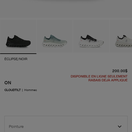
ÉCLIPSE/NOIR
pr
200.00$
DISPONIBLE EN LIGNE SEULEMENT
RABAIS DÉJÀ APPLIQUÉ
ON
CLOUDTILT
|
Hommes
Pointure