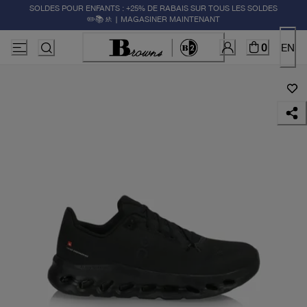
SOLDES POUR ENFANTS : +25% DE RABAIS SUR TOUS LES SOLDES
✏️📚🚸 | MAGASINER MAINTENANT
0
EN