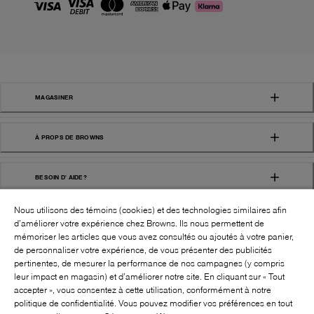
MAGASINER
À PROPS DE BROWNS
BESOIN D' AIDE?
Nous utilisons des témoins (cookies) et des technologies similaires afin
d’améliorer votre expérience chez Browns. Ils nous permettent de
mémoriser les articles que vous avez consultés ou ajoutés à votre panier,
de personnaliser votre expérience, de vous présenter des publicités
pertinentes, de mesurer la performance de nos campagnes (y compris
leur impact en magasin) et d’améliorer notre site. En cliquant sur « Tout
SUIVEZ-NOUS!:
accepter », vous consentez à cette utilisation, conformément à notre
politique de confidentialité. Vous pouvez modifier vos préférences en tout
©
2026
BROWNS SHOES INC. TOUS DROITS