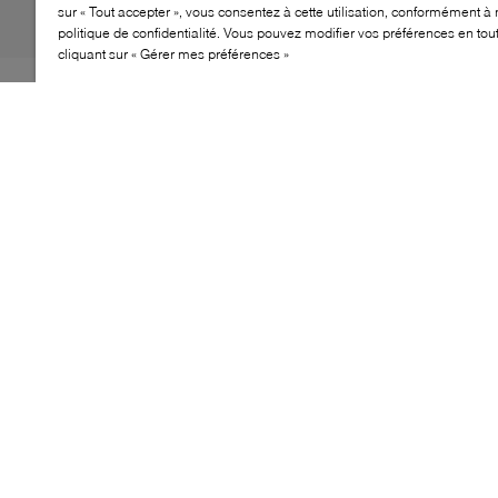
sur « Tout accepter », vous consentez à cette utilisation, conformément à 
politique de confidentialité. Vous pouvez modifier vos préférences en to
cliquant sur « Gérer mes préférences »
La vision audacieuse d’A$AP Rocky fusionne avec
l’icône Mostro de PUMA dans la Gabbia Snake. Dotée
d’une tige en cuir embossé façon serpent et d’une cage
amovible, cette silhouette mêle esthétique moto et
esprit streetwear. Une plaque en fibre de carbone au
niveau du milieu du pied assure un soutien
remarquable, tandis que la semelle cloutée offre
adhérence et caractère à chaque pas.
CARACTÉRISTIQUES
Tige en cuir embossé façon serpent
Cage amovible pour un look unique
Plaque en fibre de carbone au milieu du pied
Semelle cloutée pour adhérence et style
Inspirée de l’univers de la moto