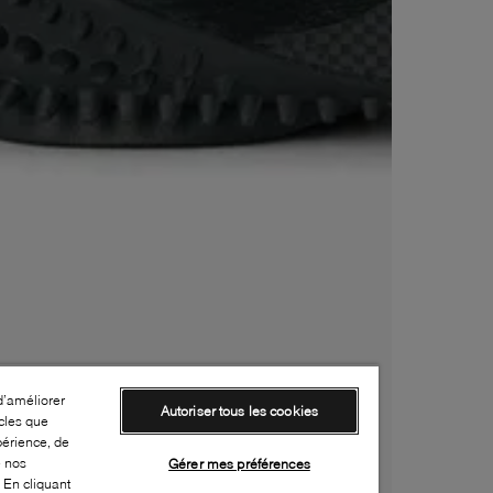
d’améliorer
Autoriser tous les cookies
cles que
périence, de
e nos
Gérer mes préférences
 En cliquant