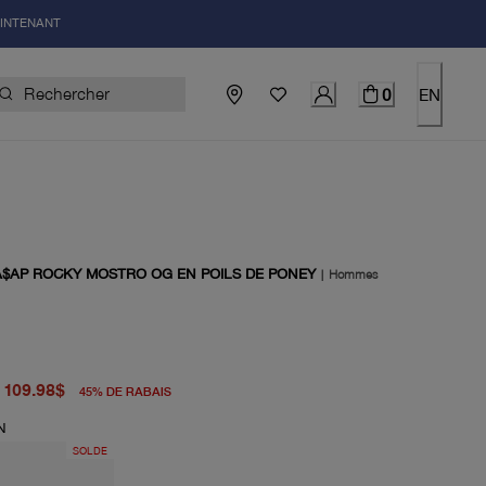
AINTENANT
0
EN
A$AP ROCKY MOSTRO OG EN POILS DE PONEY
|
Hommes
igine 200.00$
uel 109.98$
109.98$
45
%
DE RABAIS
N
SOLDE