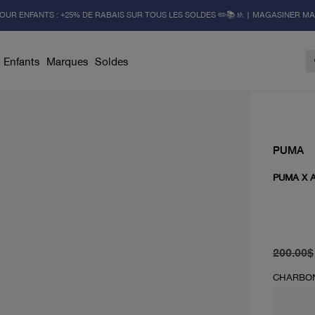
OUR ENFANTS : +25% DE RABAIS SUR TOUS LES SOLDES ✏️📚🚸 | MAGASINER M
Enfants
Marques
Soldes
PUMA
PUMA X 
prix d'or
prix act
200.00$
CHARBO