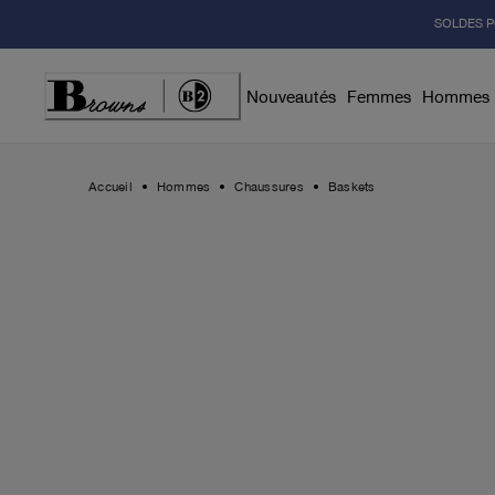
Skip
SOLDES P
to
Content
Nouveautés
Femmes
Hommes
Accueil
Hommes
Chaussures
Baskets