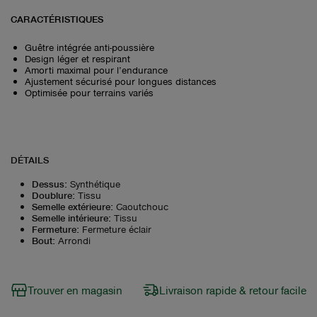
CARACTÉRISTIQUES
Guêtre intégrée anti-poussière
Design léger et respirant
Amorti maximal pour l’endurance
Ajustement sécurisé pour longues distances
Optimisée pour terrains variés
DÉTAILS
Dessus
:
Synthétique
Doublure
:
Tissu
Semelle extérieure
:
Caoutchouc
Semelle intérieure
:
Tissu
Fermeture
:
Fermeture éclair
Bout
:
Arrondi
Trouver en magasin
Livraison rapide & retour facile