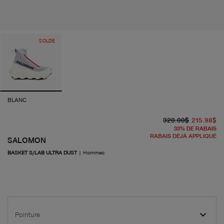
SOLDE
BLANC
pr
pr
320.00$
215.98$
33
%
DE RABAIS
RABAIS DÉJÀ APPLIQUÉ
SALOMON
BASKET S/LAB ULTRA DUST
|
Hommes
Pointure