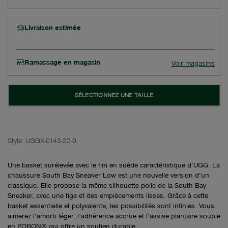
Livraison estimée
Ramassage en magasin
Voir magasins
SÉLECTIONNEZ UNE TAILLE
Style:
UGGX-0143-22-0
Une basket surélevée avec le fini en suède caractéristique d’UGG. La
chaussure South Bay Sneaker Low est une nouvelle version d’un
classique. Elle propose la même silhouette polie de la South Bay
Sneaker, avec une tige et des empiècements lisses. Grâce à cette
basket essentielle et polyvalente, les possibilités sont infinies. Vous
aimerez l’amorti léger, l’adhérence accrue et l’assise plantaire souple
en PORON® qui offre un soutien durable.