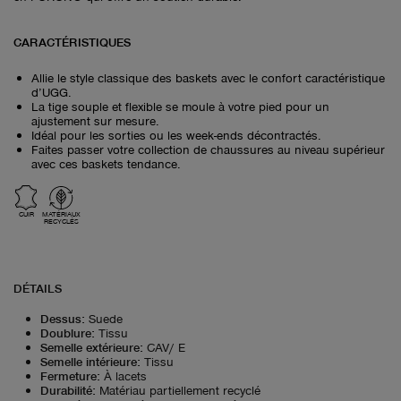
CARACTÉRISTIQUES
Allie le style classique des baskets avec le confort caractéristique
d’UGG.
La tige souple et flexible se moule à votre pied pour un
ajustement sur mesure.
Idéal pour les sorties ou les week-ends décontractés.
Faites passer votre collection de chaussures au niveau supérieur
avec ces baskets tendance.
CUIR
MATÉRIAUX
RECYCLÉS
DÉTAILS
Dessus
:
Suede
Doublure
:
Tissu
Semelle extérieure
:
CAV/ E
Semelle intérieure
:
Tissu
Fermeture
:
À lacets
Durabilité
:
Matériau partiellement recyclé