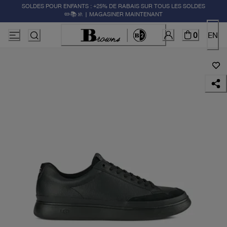
SOLDES POUR ENFANTS : +25% DE RABAIS SUR TOUS LES SOLDES
✏️📚🚸 | MAGASINER MAINTENANT
0
EN