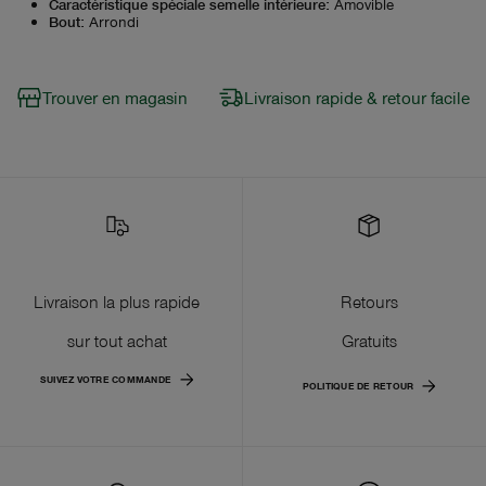
Caractéristique spéciale semelle intérieure
:
Amovible
Bout
:
Arrondi
Trouver en magasin
Livraison rapide & retour facile
Livraison la plus rapide
Retours
sur tout achat
Gratuits
SUIVEZ VOTRE COMMANDE
POLITIQUE DE RETOUR