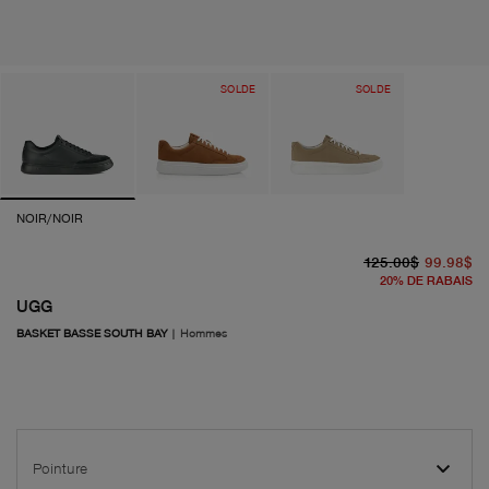
SOLDE
SOLDE
NOIR/NOIR
pr
pr
125.00$
99.98$
20
%
DE RABAIS
UGG
BASKET BASSE SOUTH BAY
|
Hommes
Pointure