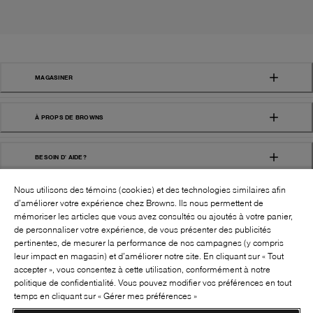
MAGASINER
À PROPS DE BROWNS
BESOIN D' AIDE?
Nous utilisons des témoins (cookies) et des technologies similaires afin
d’améliorer votre expérience chez Browns. Ils nous permettent de
mémoriser les articles que vous avez consultés ou ajoutés à votre panier,
de personnaliser votre expérience, de vous présenter des publicités
pertinentes, de mesurer la performance de nos campagnes (y compris
leur impact en magasin) et d’améliorer notre site. En cliquant sur « Tout
SUIVEZ-NOUS!:
accepter », vous consentez à cette utilisation, conformément à notre
politique de confidentialité. Vous pouvez modifier vos préférences en tout
©
2026
BROWNS SHOES INC. TOUS DROITS
temps en cliquant sur « Gérer mes préférences »
RÉSERVÉS