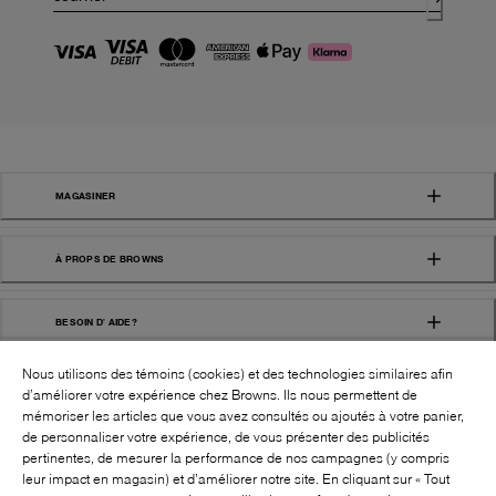
MAGASINER
À PROPS DE BROWNS
BESOIN D' AIDE?
Nous utilisons des témoins (cookies) et des technologies similaires afin
d’améliorer votre expérience chez Browns. Ils nous permettent de
mémoriser les articles que vous avez consultés ou ajoutés à votre panier,
de personnaliser votre expérience, de vous présenter des publicités
pertinentes, de mesurer la performance de nos campagnes (y compris
leur impact en magasin) et d’améliorer notre site. En cliquant sur « Tout
SUIVEZ-NOUS!: