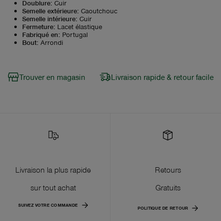
Doublure
:
Cuir
Semelle extérieure
:
Caoutchouc
Semelle intérieure
:
Cuir
Fermeture
:
Lacet élastique
Fabriqué en
:
Portugal
Bout
:
Arrondi
Trouver en magasin
Livraison rapide & retour facile
Livraison la plus rapide
Retours
sur tout achat
Gratuits
SUIVEZ VOTRE COMMANDE
POLITIQUE DE RETOUR