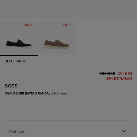
SOLDE
SOLDE
BLEU FONCÉ
pr
pr
269.00$
129.98$
52
%
DE RABAIS
BOSS
CHAUSSURE BATEAU RANDAL
|
Hommes
Pointure