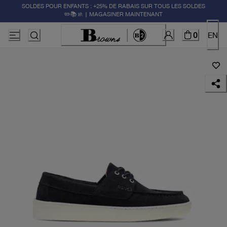
SOLDES POUR ENFANTS : +25% DE RABAIS SUR TOUS LES SOLDES
✏️📚🚸 | MAGASINER MAINTENANT
0
EN