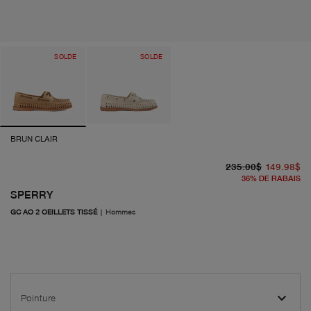
SOLDE
SOLDE
BRUN CLAIR
pr
pr
235.00$
149.98$
36
%
DE RABAIS
SPERRY
GC AO 2 OEILLETS TISSÉ
|
Hommes
Pointure