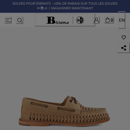
SOLDES POUR ENFANTS : +25% DE RABAIS SUR TOUS LES SOLDES
✏️📚🚸 | MAGASINER MAINTENANT
0
EN