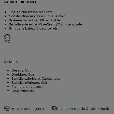
CARACTÉRISTIQUES
Tige en cuir tressé respirant
Construction mocassin cousue main
Système de laçage 360° ajustable
Semelle extérieure Wave‑Siping™ antidérapante
Silhouette bateau à deux œillets
CUIR
DÉTAILS
Dessus
:
Cuir
Doublure
:
Cuir
Semelle extérieure
:
Caoutchouc
Semelle intérieure
:
Cuir
Fermeture
:
À lacets
Bout
:
Amande
Trouver en magasin
Livraison rapide & retour facile