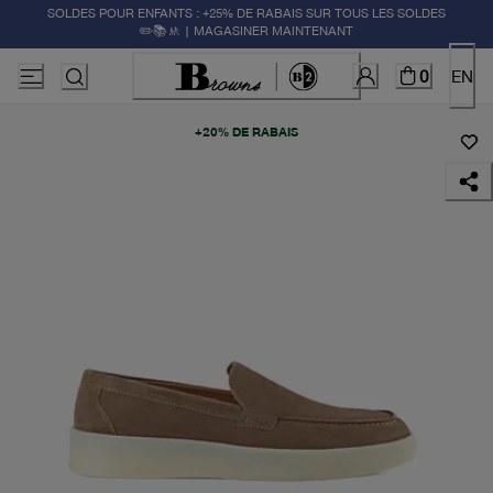
SOLDES POUR ENFANTS : +25% DE RABAIS SUR TOUS LES SOLDES
✏️📚🚸 | MAGASINER MAINTENANT
0
EN
+20% DE RABAIS