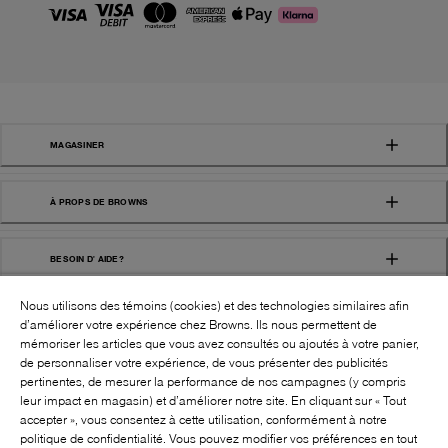
MAGASINER
À PROPS DE BROWNS
BESOIN D' AIDE?
Nous utilisons des témoins (cookies) et des technologies similaires afin
d’améliorer votre expérience chez Browns. Ils nous permettent de
mémoriser les articles que vous avez consultés ou ajoutés à votre panier,
de personnaliser votre expérience, de vous présenter des publicités
pertinentes, de mesurer la performance de nos campagnes (y compris
leur impact en magasin) et d’améliorer notre site. En cliquant sur « Tout
SUIVEZ-NOUS!:
accepter », vous consentez à cette utilisation, conformément à notre
politique de confidentialité. Vous pouvez modifier vos préférences en tout