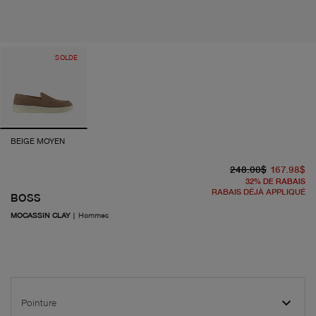
SOLDE
BEIGE MOYEN
pr
pr
248.00$
167.98$
32
%
DE RABAIS
RABAIS DÉJÀ APPLIQUÉ
BOSS
MOCASSIN CLAY
|
Hommes
Pointure