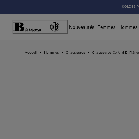
Skip
SOLDES P
to
Content
Nouveautés
Femmes
Hommes
Accueil
Hommes
Chaussures
Chaussures Oxford Et Flâne