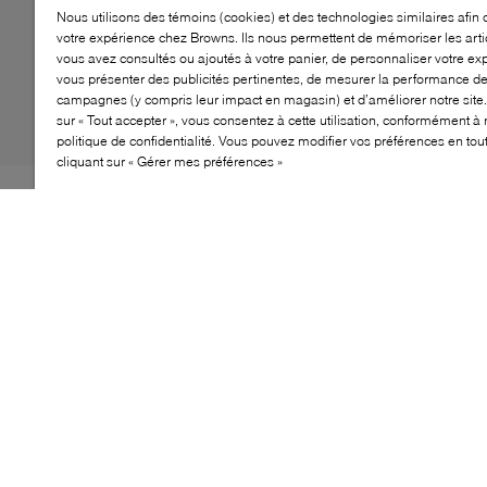
Nous utilisons des témoins (cookies) et des technologies similaires afin 
votre expérience chez Browns. Ils nous permettent de mémoriser les arti
vous avez consultés ou ajoutés à votre panier, de personnaliser votre ex
vous présenter des publicités pertinentes, de mesurer la performance d
campagnes (y compris leur impact en magasin) et d’améliorer notre site.
sur « Tout accepter », vous consentez à cette utilisation, conformément à 
politique de confidentialité. Vous pouvez modifier vos préférences en to
cliquant sur « Gérer mes préférences »
Il n'est pas étonnant que le flâneur classique soit
devenu un incontournable vestimentaire polyvalent au
fil des ans: ce style se marie aussi bien avec des
occasions formelles que décontractées. Prenez le BOSS
Clay, par exemple. Fidèle à l'héritage de la marque,
cette paire est fabriquée à partir de matériaux de haute
qualité dans une silhouette élégante, avec une semelle
en caoutchouc rembourrée et adhérente.
CARACTÉRISTIQUES