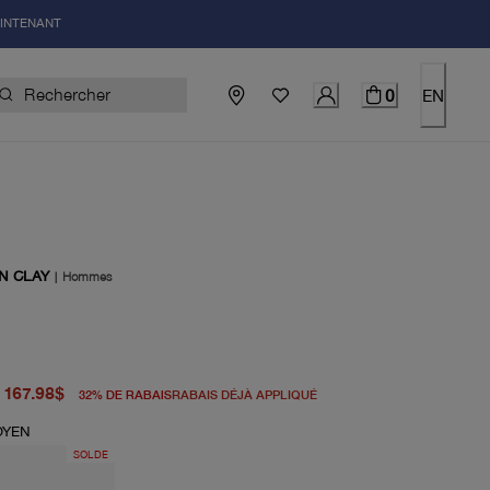
AINTENANT
0
EN
N CLAY
|
Hommes
igine 248.00$
el 167.98$
167.98$
32
%
DE RABAIS
RABAIS DÉJÀ APPLIQUÉ
OYEN
SOLDE