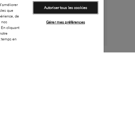
d’améliorer
Autoriser tous les cookies
cles que
périence, de
e nos
Gérer mes préférences
 En cliquant
notre
ut temps en
Style:
BOSS-0026-20-0
Dessus
:
Suède
Doublure
:
Cuir
Semelle extérieure
:
Crêpe
Semelle intérieure
:
Cuir
Bout
:
Arrondi