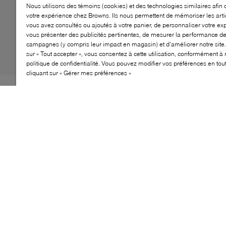
Nous utilisons des témoins (cookies) et des technologies similaires afin 
votre expérience chez Browns. Ils nous permettent de mémoriser les arti
vous avez consultés ou ajoutés à votre panier, de personnaliser votre ex
vous présenter des publicités pertinentes, de mesurer la performance d
campagnes (y compris leur impact en magasin) et d’améliorer notre site.
sur « Tout accepter », vous consentez à cette utilisation, conformément à 
politique de confidentialité. Vous pouvez modifier vos préférences en to
cliquant sur « Gérer mes préférences »
Les flâneurs Noel sont l'accessoire élégant pour toutes
les occasions qui exigent une tenue de soirée
sophistiquée. Avec leur silhouette épurée inspirée des
mocassins, ils offrent un look simple et fonctionnel. Une
semelle solide assure une bonne adhérence, tandis que
le marquage discret sur le côté et le talon incarne le
luxe emblématique de la marque BOSS.
CARACTÉRISTIQUES
Design de mocassin classique pour un style