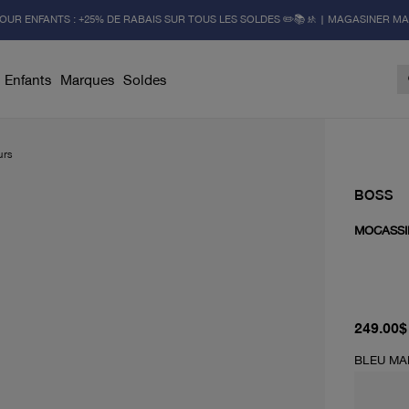
OUR ENFANTS : +25% DE RABAIS SUR TOUS LES SOLDES ✏️📚🚸 | MAGASINER M
Enfants
Marques
Soldes
urs
BOSS
MOCASSI
prix act
249.00$
BLEU MA