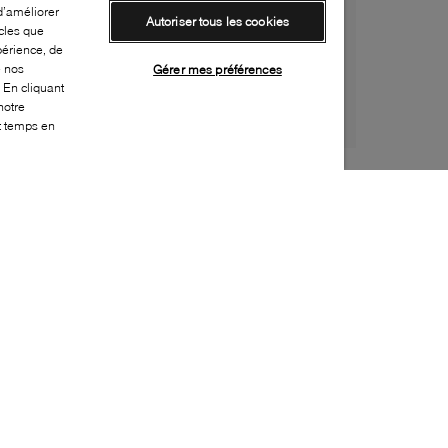
d’améliorer
Autoriser tous les cookies
cles que
périence, de
e nos
Gérer mes préférences
 En cliquant
notre
ut temps en
Style:
BOSS-0094-23-0
Dessus
:
Suede
Doublure
:
Cuir
Semelle extérieure
:
Caoutchouc
Semelle intérieure
:
Cuir
Embellissement supplémentaire
:
Plastron
Fabriqué en
:
Portugal
Bout
:
Amande