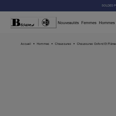
Skip
SOLDES P
to
Content
Nouveautés
Femmes
Hommes
Accueil
Hommes
Chaussures
Chaussures Oxford Et Flâne