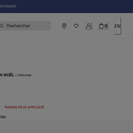
AINTENANT
0
EN
N NOËL
|
Hommes
uel 249.00$
RABAIS DÉJÀ APPLIQUÉ
RIN