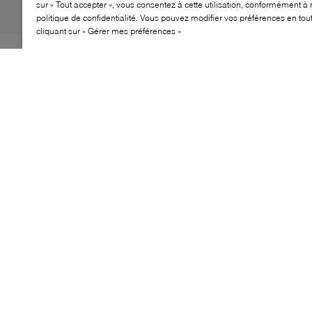
sur « Tout accepter », vous consentez à cette utilisation, conformément à 
politique de confidentialité. Vous pouvez modifier vos préférences en to
cliquant sur « Gérer mes préférences »
Le flâneur Yosemite de Browns revisite un essentiel du
vestiaire avec une approche soignée et facile à porter.
Sa silhouette classique, sa tige en suède et ses
coutures façon mocassin lui confèrent une allure à la
fois élégante et décontractée. Un modèle polyvalent qui
s’agence naturellement aux looks du quotidien.
CARACTÉRISTIQUES
Tige en suède
Coutures style mocassin
Semelle basse superposée
Silhouette classique de flâneur
SUÈDE