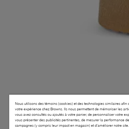
Nous utilisons des témoins (cookies) et des technologies similaires afin 
votre expérience chez Browns. Ils nous permettent de mémoriser les arti
vous avez consultés ou ajoutés à votre panier, de personnaliser votre ex
vous présenter des publicités pertinentes, de mesurer la performance d
campagnes (y compris leur impact en magasin) et d’améliorer notre site.