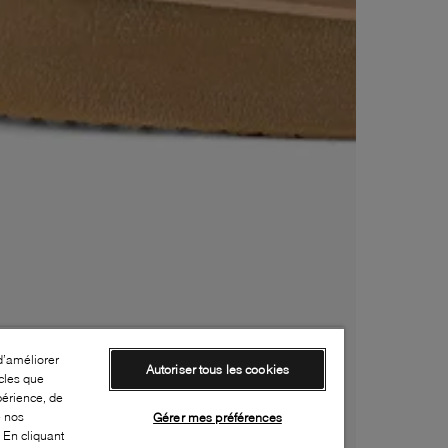
d’améliorer
Autoriser tous les cookies
cles que
périence, de
e nos
Gérer mes préférences
 En cliquant