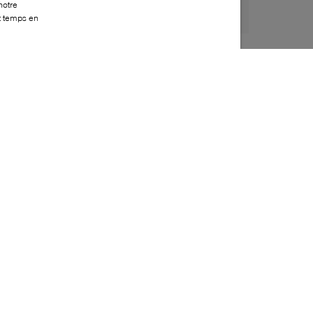
notre
ut temps en
Style:
BROW-0405-52-0
Dessus
:
Suède
Doublure
:
Cuir
Semelle extérieure
:
Caoutchouc
Semelle intérieure
:
Cuir
Bout
:
Arrondi