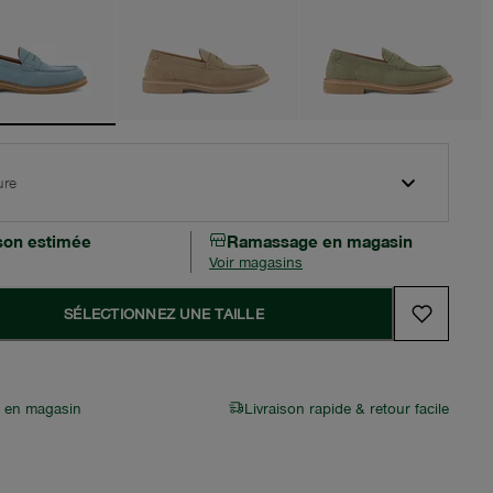
ure
ison estimée
Ramassage en magasin
Voir magasins
SÉLECTIONNEZ UNE TAILLE
r en magasin
Livraison rapide & retour facile