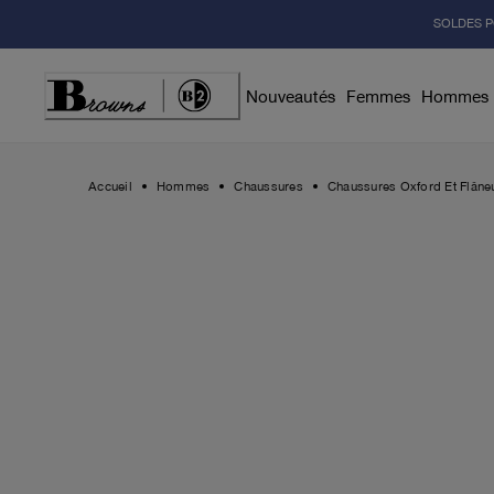
Skip
SOLDES P
to
Content
Nouveautés
Femmes
Hommes
Accueil
Hommes
Chaussures
Chaussures Oxford Et Flâne