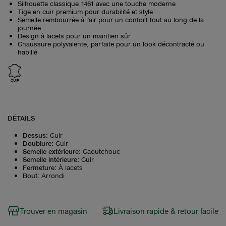
Silhouette classique 1461 avec une touche moderne
Tige en cuir premium pour durabilité et style
Semelle rembourrée à l'air pour un confort tout au long de la
journée
Design à lacets pour un maintien sûr
Chaussure polyvalente, parfaite pour un look décontracté ou
habillé
CUIR
DÉTAILS
Dessus
:
Cuir
Doublure
:
Cuir
Semelle extérieure
:
Caoutchouc
Semelle intérieure
:
Cuir
Fermeture
:
À lacets
Bout
:
Arrondi
Trouver en magasin
Livraison rapide & retour facile