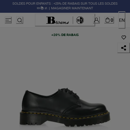
SOLDES POUR ENFANTS : +25% DE RABAIS SUR TOUS LES SOLDES
✏️📚🚸 | MAGASINER MAINTENANT
0
EN
+20% DE RABAIS