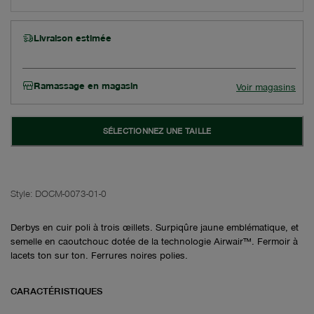
Livraison estimée
Ramassage en magasin
Voir magasins
SÉLECTIONNEZ UNE TAILLE
Style:
DOCM-0073-01-0
Derbys en cuir poli à trois œillets. Surpiqûre jaune emblématique, et
semelle en caoutchouc dotée de la technologie Airwair™. Fermoir à
lacets ton sur ton. Ferrures noires polies.
CARACTÉRISTIQUES