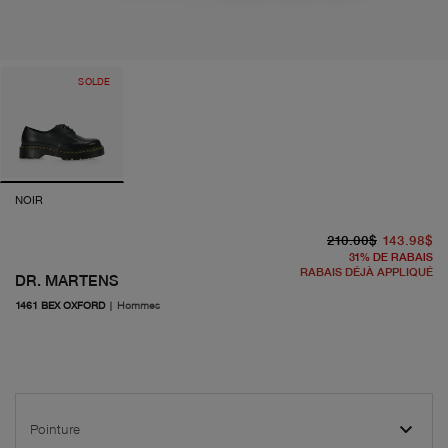
SOLDE
NOIR
pr
pr
210.00$
143.98$
31
%
DE RABAIS
RABAIS DÉJÀ APPLIQUÉ
DR. MARTENS
1461 BEX OXFORD
|
Hommes
Pointure