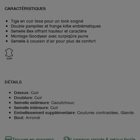
CARACTÉRISTIQUES
Tige en cuir lisse pour un look soigné
Double pampilles et frange kiltie emblématiques
Semelle Bex offrant hauteur et caractère
Montage Goodyear avec surpiqûre jaune
Semelle à coussin d’air pour plus de confort
CUIR
DÉTAILS
Dessus
:
Cuir
Doublure
:
Cuir
Semelle extérieure
:
Caoutchouc
Semelle intérieure
:
Cuir
Embellissement supplémentaire
:
Coutures contrastées, Glands
Bout
:
Arrondi
Trouver en magasin
Livraison rapide & retour facile