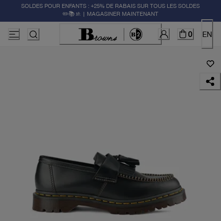
SOLDES POUR ENFANTS : +25% DE RABAIS SUR TOUS LES SOLDES
✏️📚🚸 | MAGASINER MAINTENANT
0
EN