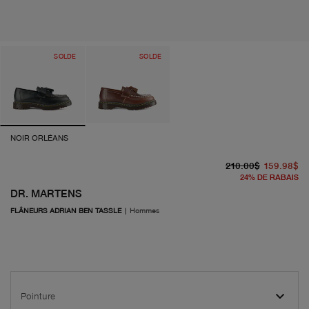
SOLDE
SOLDE
NOIR ORLÉANS
pr
pr
210.00$
159.98$
24
%
DE RABAIS
DR. MARTENS
FLÂNEURS ADRIAN BEN TASSLE
|
Hommes
Pointure