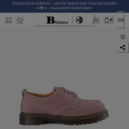
SOLDES POUR ENFANTS : +25% DE RABAIS SUR TOUS LES SOLDES
✏️📚🚸 | MAGASINER MAINTENANT
0
EN