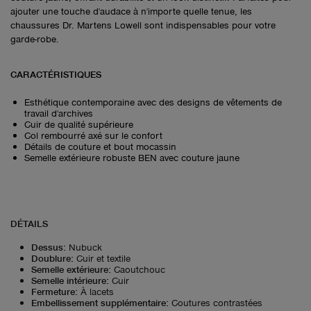
ajouter une touche d'audace à n'importe quelle tenue, les
chaussures Dr. Martens Lowell sont indispensables pour votre
garde-robe.
CARACTÉRISTIQUES
Esthétique contemporaine avec des designs de vêtements de
travail d'archives
Cuir de qualité supérieure
Col rembourré axé sur le confort
Détails de couture et bout mocassin
Semelle extérieure robuste BEN avec couture jaune
DÉTAILS
Dessus
:
Nubuck
Doublure
:
Cuir et textile
Semelle extérieure
:
Caoutchouc
Semelle intérieure
:
Cuir
Fermeture
:
À lacets
Embellissement supplémentaire
:
Coutures contrastées