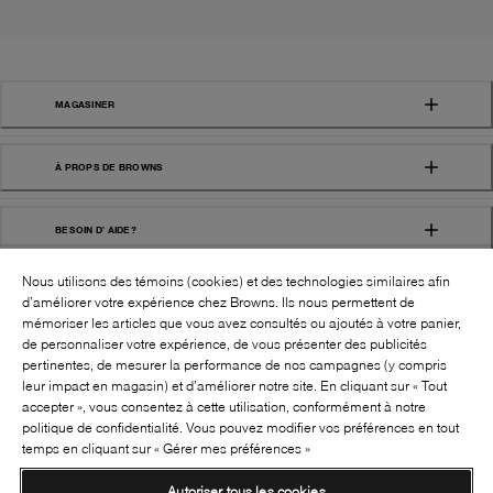
MAGASINER
À PROPS DE BROWNS
BESOIN D' AIDE?
Nous utilisons des témoins (cookies) et des technologies similaires afin
d’améliorer votre expérience chez Browns. Ils nous permettent de
mémoriser les articles que vous avez consultés ou ajoutés à votre panier,
de personnaliser votre expérience, de vous présenter des publicités
pertinentes, de mesurer la performance de nos campagnes (y compris
leur impact en magasin) et d’améliorer notre site. En cliquant sur « Tout
SUIVEZ-NOUS!:
accepter », vous consentez à cette utilisation, conformément à notre
politique de confidentialité. Vous pouvez modifier vos préférences en tout
©
2026
BROWNS SHOES INC. TOUS DROITS
temps en cliquant sur « Gérer mes préférences »
RÉSERVÉS
Autoriser tous les cookies