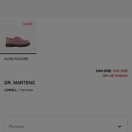
SOLDE
ROSE POUDRÉ
pr
pr
240.00$
149.98$
38
%
DE RABAIS
DR. MARTENS
LOWELL
|
Hommes
Pointure