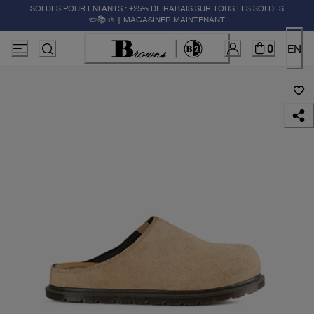
SOLDES POUR ENFANTS : +25% DE RABAIS SUR TOUS LES SOLDES
✏️📚🚸 | MAGASINER MAINTENANT
0
EN