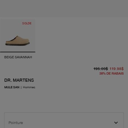
SOLDE
BEIGE SAVANNAH
pr
pr
195.00$
119.98$
38
%
DE RABAIS
DR. MARTENS
MULE SAN
|
Hommes
Pointure