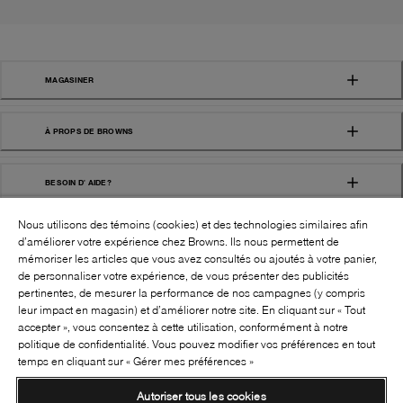
MAGASINER
À PROPS DE BROWNS
BESOIN D' AIDE?
Nous utilisons des témoins (cookies) et des technologies similaires afin
d’améliorer votre expérience chez Browns. Ils nous permettent de
mémoriser les articles que vous avez consultés ou ajoutés à votre panier,
de personnaliser votre expérience, de vous présenter des publicités
pertinentes, de mesurer la performance de nos campagnes (y compris
leur impact en magasin) et d’améliorer notre site. En cliquant sur « Tout
SUIVEZ-NOUS!:
accepter », vous consentez à cette utilisation, conformément à notre
politique de confidentialité. Vous pouvez modifier vos préférences en tout
©
2026
BROWNS SHOES INC. TOUS DROITS
temps en cliquant sur « Gérer mes préférences »
RÉSERVÉS
Autoriser tous les cookies