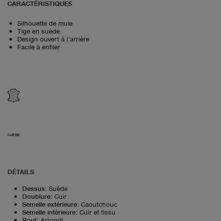
CARACTÉRISTIQUES
Silhouette de mule
Tige en suède
Design ouvert à l’arrière
Facile à enfiler
SUÈDE
DÉTAILS
Dessus
:
Suède
Doublure
:
Cuir
Semelle extérieure
:
Caoutchouc
Semelle intérieure
:
Cuir et tissu
Bout
:
Arrondi