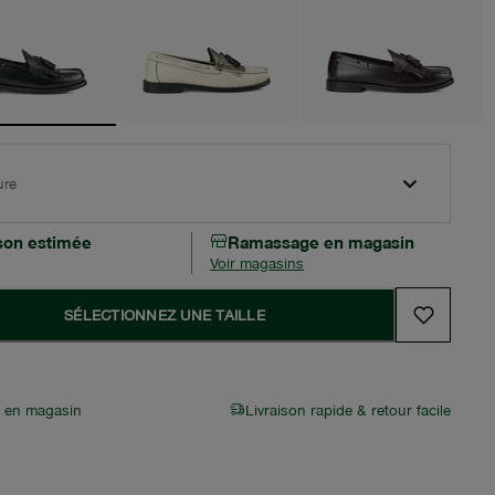
ure
ison estimée
Ramassage en magasin
Voir magasins
SÉLECTIONNEZ UNE TAILLE
r en magasin
Livraison rapide & retour facile