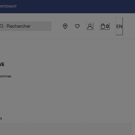
AINTENANT
0
EN
WE
ommes
uel 250.00$
R