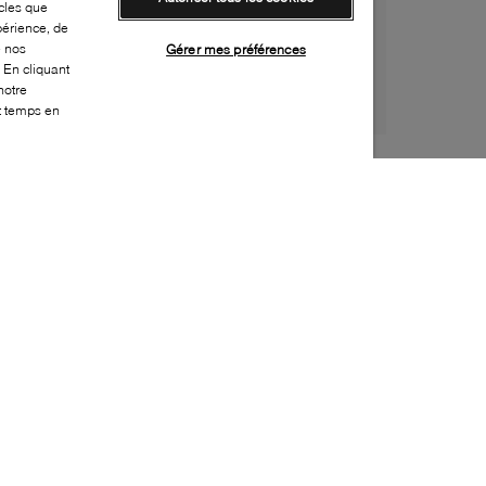
cles que
périence, de
e nos
Gérer mes préférences
 En cliquant
notre
ut temps en
Style:
FENL-0003-41-0
Dessus
:
Cuir
Doublure
:
Cuir
Semelle extérieure
:
Caoutchouc
Semelle intérieure
:
Cuir
Fermeture
:
À enfiler
Embellissement supplémentaire
:
Glands,
Languette à franges
Fabriqué en
:
Portugal
Bout
:
Amande