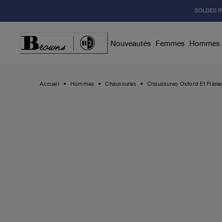
Skip
SOLDES P
to
Content
Nouveautés
Femmes
Hommes
Accueil
Hommes
Chaussures
Chaussures Oxford Et Flâne