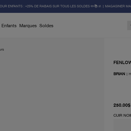
OUR ENFANTS : +25% DE RABAIS SUR TOUS LES SOLDES ✏️📚🚸 | MAGASINER M
Enfants
Marques
Soldes
urs
FENLO
BRIAN
|
H
prix act
250.00$
CUIR NOI