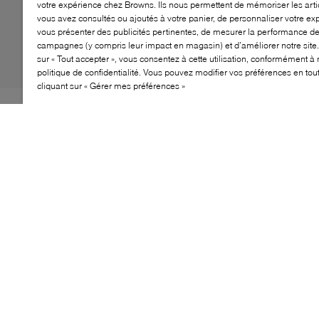
votre expérience chez Browns. Ils nous permettent de mémoriser les arti
vous avez consultés ou ajoutés à votre panier, de personnaliser votre ex
vous présenter des publicités pertinentes, de mesurer la performance d
campagnes (y compris leur impact en magasin) et d’améliorer notre site.
sur « Tout accepter », vous consentez à cette utilisation, conformément à 
politique de confidentialité. Vous pouvez modifier vos préférences en to
cliquant sur « Gérer mes préférences »
Alliant élégance classique et modernité, les flâneurs
Brian de Fenlowe revisitent un incontournable du
vestiaire masculin. Confectionnés en cuir lisse et dotés
d’un bout amande raffiné, ce modèle à enfiler se
distingue par ses pampilles discrètes et sa semelle
extérieure en caoutchouc conçue pour le quotidien.
Portés avec un pantalon habillé ou un jean
décontracté, ils assurent une allure soignée en toute
simplicité.
CARACTÉRISTIQUES