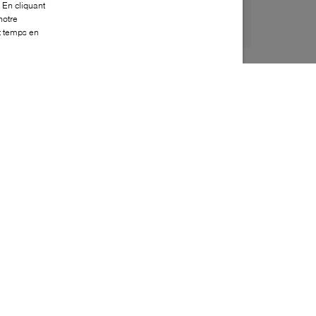
 En cliquant
notre
ut temps en
Style:
FENL-0002-01-0
Dessus
:
Cuir
Doublure
:
Cuir
Semelle extérieure
:
Cuir
Semelle intérieure
:
Cuir
Fabriqué en
:
Portugal
Bout
:
Pointe décentrée