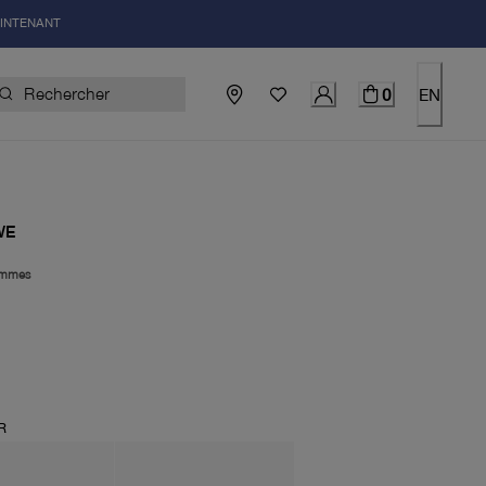
AINTENANT
0
EN
WE
mmes
uel 250.00$
R