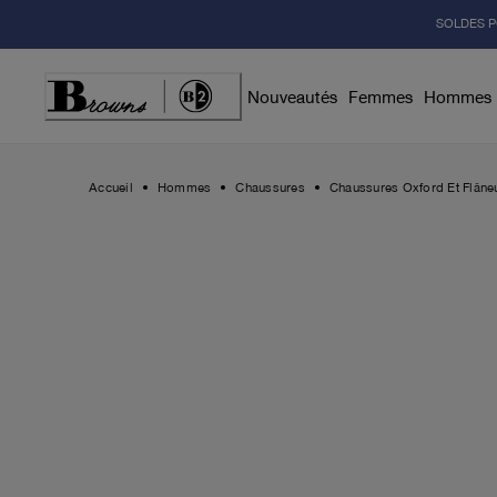
Skip
SOLDES P
to
Content
Nouveautés
Femmes
Hommes
Accueil
Hommes
Chaussures
Chaussures Oxford Et Flâne