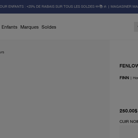
OUR ENFANTS : +25% DE RABAIS SUR TOUS LES SOLDES ✏️📚🚸 | MAGASINER M
Enfants
Marques
Soldes
urs
FENLO
FINN
|
Ho
prix act
250.00$
CUIR NOI