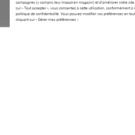
campagnes (y compris leur impact en magasin) et d’améliorer notre site.
sur « Tout accepter », vous consentez à cette utilisation, conformément à 
politique de confidentialité. Vous pouvez modifier vos préférences en to
cliquant sur « Gérer mes préférences »
Fenlowe démontre que les classiques ne se démodent
jamais — et les flâneurs Finn en sont la parfaite
illustration. Affichant une silhouette penny élégante, ce
modèle à la coupe ras‑de‑cheville est confectionné en
suède lisse et rehaussé d’une bride raffinée sur le
dessus. Un motif embossé effet croco vient moderniser
l’ensemble avec caractère.
CARACTÉRISTIQUES
Flâneurs élégants pour un usage polyvalent
Matériaux de qualité pour un confort durable
Idéal pour les occasions décontractées et habillées
Design à enfiler pour un enfilage rapide