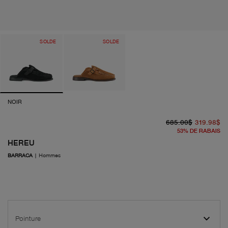
SOLDE
SOLDE
NOIR
pr
pr
685.00$
319.98$
53
%
DE RABAIS
HEREU
BARRACA
|
Hommes
Pointure