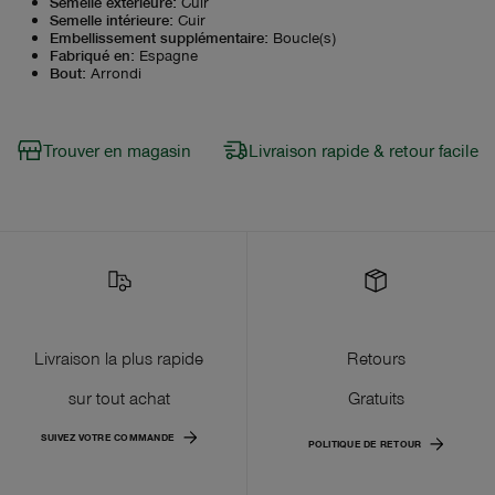
Semelle extérieure
:
Cuir
Semelle intérieure
:
Cuir
Embellissement supplémentaire
:
Boucle(s)
Fabriqué en
:
Espagne
Bout
:
Arrondi
Trouver en magasin
Livraison rapide & retour facile
Livraison la plus rapide
Retours
sur tout achat
Gratuits
SUIVEZ VOTRE COMMANDE
POLITIQUE DE RETOUR