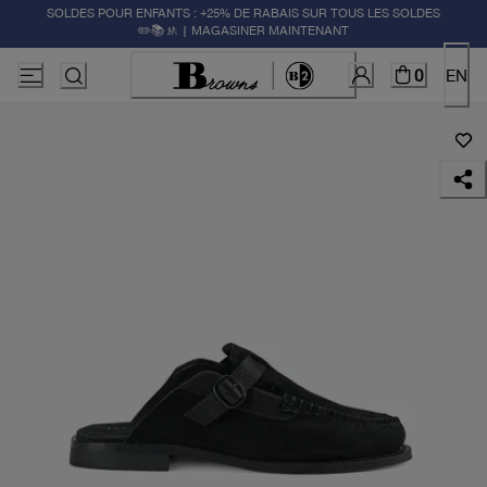
SOLDES POUR ENFANTS : +25% DE RABAIS SUR TOUS LES SOLDES
✏️📚🚸 | MAGASINER MAINTENANT
0
EN