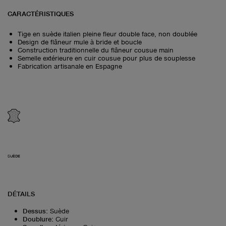
CARACTÉRISTIQUES
Tige en suède italien pleine fleur double face, non doublée
Design de flâneur mule à bride et boucle
Construction traditionnelle du flâneur cousue main
Semelle extérieure en cuir cousue pour plus de souplesse
Fabrication artisanale en Espagne
SUÈDE
DÉTAILS
Dessus
:
Suède
Doublure
:
Cuir