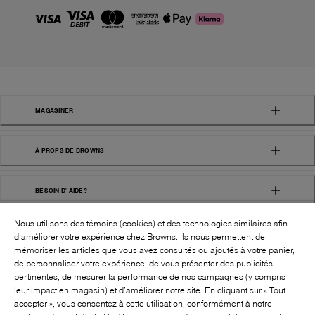
MAGASINER
À PROPS DE BROWNS
BESOIN D' AIDE?
Nous utilisons des témoins (cookies) et des technologies similaires afin
d’améliorer votre expérience chez Browns. Ils nous permettent de
mémoriser les articles que vous avez consultés ou ajoutés à votre panier,
de personnaliser votre expérience, de vous présenter des publicités
pertinentes, de mesurer la performance de nos campagnes (y compris
leur impact en magasin) et d’améliorer notre site. En cliquant sur « Tout
SUIVEZ-NOUS!:
accepter », vous consentez à cette utilisation, conformément à notre