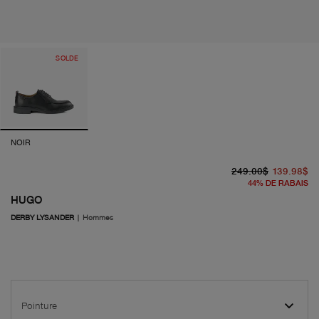
SOLDE
NOIR
pr
pr
249.00$
139.98$
44
%
DE RABAIS
HUGO
DERBY LYSANDER
|
Hommes
Pointure