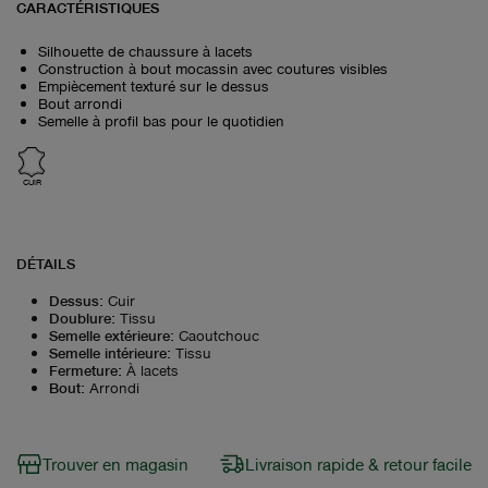
CARACTÉRISTIQUES
Silhouette de chaussure à lacets
Construction à bout mocassin avec coutures visibles
Empiècement texturé sur le dessus
Bout arrondi
Semelle à profil bas pour le quotidien
CUIR
DÉTAILS
Dessus
:
Cuir
Doublure
:
Tissu
Semelle extérieure
:
Caoutchouc
Semelle intérieure
:
Tissu
Fermeture
:
À lacets
Bout
:
Arrondi
Trouver en magasin
Livraison rapide & retour facile