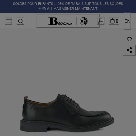
SOLDES POUR ENFANTS : +25% DE RABAIS SUR TOUS LES SOLDES
✏️📚🚸 | MAGASINER MAINTENANT
0
EN