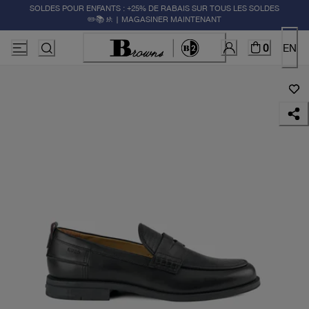
SOLDES POUR ENFANTS : +25% DE RABAIS SUR TOUS LES SOLDES
✏️📚🚸 | MAGASINER MAINTENANT
0
EN