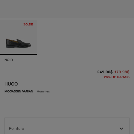
SOLDE
NOIR
pr
pr
249.00$
179.98$
28
%
DE RABAIS
HUGO
MOCASSIN VARIAN
|
Hommes
Pointure