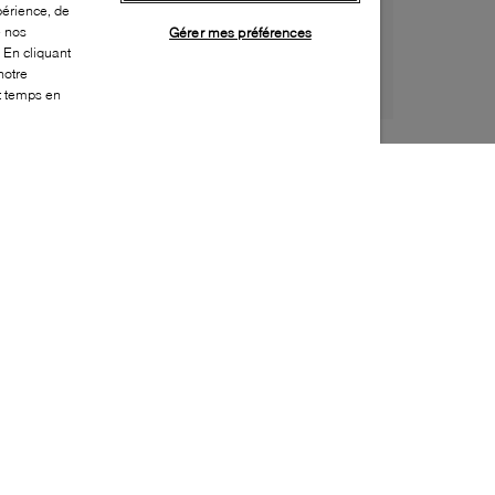
périence, de
e nos
Gérer mes préférences
 En cliquant
notre
ut temps en
Style:
LUCA-0095-01-0
Dessus
:
Cuir
Doublure
:
Cuir
Semelle extérieure
:
Caoutchouc
Semelle intérieure
:
Cuir
Embellissement supplémentaire
:
Glands,
Languette à franges
Fabriqué en
:
Portugal
Bout
:
Arrondi