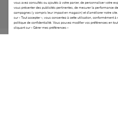
vous avez consultés ou ajoutés à votre panier, de personnaliser votre ex
vous présenter des publicités pertinentes, de mesurer la performance d
campagnes (y compris leur impact en magasin) et d’améliorer notre site.
sur « Tout accepter », vous consentez à cette utilisation, conformément à 
politique de confidentialité. Vous pouvez modifier vos préférences en to
cliquant sur « Gérer mes préférences »
Les flâneurs se déclinent sous toutes les formes, et les
Bartolomeo de LUCA DEL FORTE en sont la preuve.
S’éloignant de la silhouette penny classique, cette paire
mise sur des détails frangés et des pampilles élégantes
au niveau du cou-de-pied. Confectionnés en cuir
brillant, ils reposent sur une semelle crantée robuste et
sont dotés d’une semelle intérieure rembourrée,
garantissant un confort sans compromis tout au long
de la journée.
CARACTÉRISTIQUES
Flâneurs élégants pour un usage polyvalent