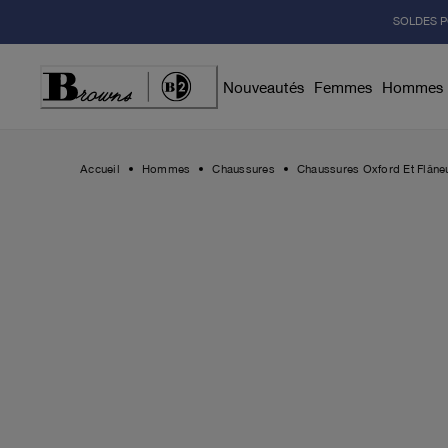
Skip
SOLDES P
to
Content
Nouveautés
Femmes
Hommes
Accueil
Hommes
Chaussures
Chaussures Oxford Et Flâne