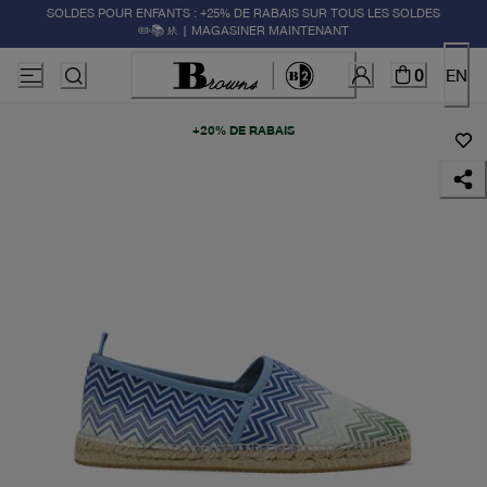
SOLDES POUR ENFANTS : +25% DE RABAIS SUR TOUS LES SOLDES
✏️📚🚸 | MAGASINER MAINTENANT
0
EN
+20% DE RABAIS