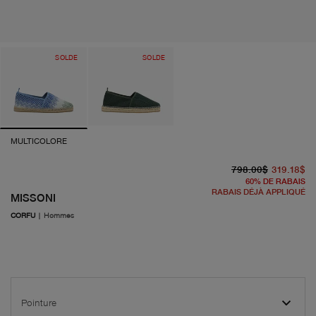
SOLDE
SOLDE
MULTICOLORE
pr
pr
798.00$
319.18$
60
%
DE RABAIS
RABAIS DÉJÀ APPLIQUÉ
MISSONI
CORFU
|
Hommes
Pointure