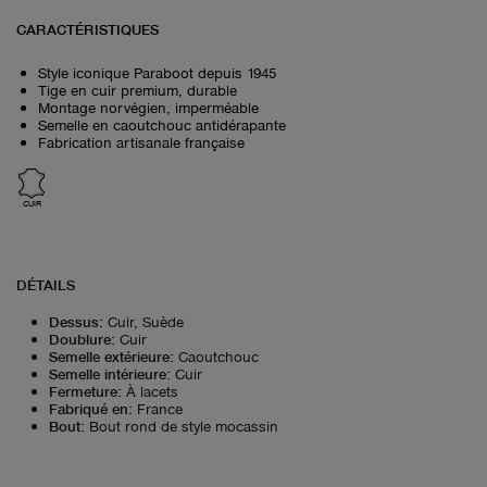
CARACTÉRISTIQUES
Style iconique Paraboot depuis 1945
Tige en cuir premium, durable
Montage norvégien, imperméable
Semelle en caoutchouc antidérapante
Fabrication artisanale française
CUIR
DÉTAILS
Dessus
:
Cuir, Suède
Doublure
:
Cuir
Semelle extérieure
:
Caoutchouc
Semelle intérieure
:
Cuir
Fermeture
:
À lacets
Fabriqué en
:
France
Bout
:
Bout rond de style mocassin