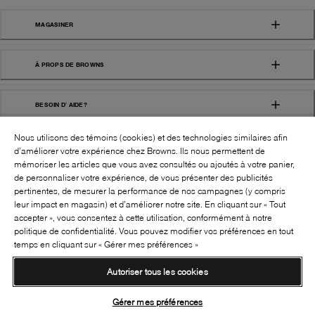
MAGASINER
À PROPS DE BROWNS
BESOIN D' AIDE?
Nous utilisons des témoins (cookies) et des technologies similaires afin
d’améliorer votre expérience chez Browns. Ils nous permettent de
mémoriser les articles que vous avez consultés ou ajoutés à votre panier,
de personnaliser votre expérience, de vous présenter des publicités
pertinentes, de mesurer la performance de nos campagnes (y compris
leur impact en magasin) et d’améliorer notre site. En cliquant sur « Tout
SUIVEZ-NOUS!:
accepter », vous consentez à cette utilisation, conformément à notre
politique de confidentialité. Vous pouvez modifier vos préférences en tout
©
2026
BROWNS SHOES INC. TOUS DROITS
temps en cliquant sur « Gérer mes préférences »
RÉSERVÉS
Autoriser tous les cookies
Conditions générales
Politique de confidentialité
Accessibilité
Transparence de la chaîne d’approvisionnement
Gérer mes préférences