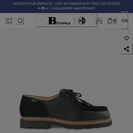
SOLDES POUR ENFANTS : +25% DE RABAIS SUR TOUS LES SOLDES
✏️📚🚸 | MAGASINER MAINTENANT
0
EN