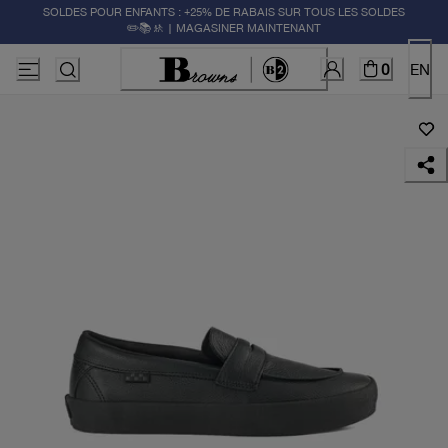
SOLDES POUR ENFANTS : +25% DE RABAIS SUR TOUS LES SOLDES
✏️📚🚸 | MAGASINER MAINTENANT
0
EN