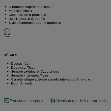
Silhouette inspirée du flâneur
Modèle à enfiler
Construction à profil bas
Détails sobres et épurés
Style décontracté pour le quotidien
CUIR
DÉTAILS
Dessus
:
Cuir
Doublure
:
Tissu
Semelle extérieure
:
Caoutchouc
Semelle intérieure
:
Tissu
Caractéristique spéciale semelle intérieure
:
Amovible
Bout
:
Arrondi
Trouver en magasin
Livraison rapide & retour facile