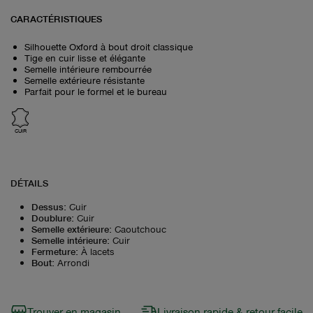
CARACTÉRISTIQUES
Silhouette Oxford à bout droit classique
Tige en cuir lisse et élégante
Semelle intérieure rembourrée
Semelle extérieure résistante
Parfait pour le formel et le bureau
CUIR
DÉTAILS
Dessus
:
Cuir
Doublure
:
Cuir
Semelle extérieure
:
Caoutchouc
Semelle intérieure
:
Cuir
Fermeture
:
À lacets
Bout
:
Arrondi
Trouver en magasin
Livraison rapide & retour facile