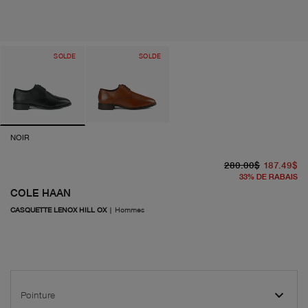
SOLDE
SOLDE
NOIR
pr
pr
280.00$
187.49$
33
%
DE RABAIS
COLE HAAN
CASQUETTE LENOX HILL OX
|
Hommes
Pointure