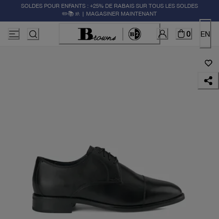
SOLDES POUR ENFANTS : +25% DE RABAIS SUR TOUS LES SOLDES
✏️📚🚸 | MAGASINER MAINTENANT
0
EN