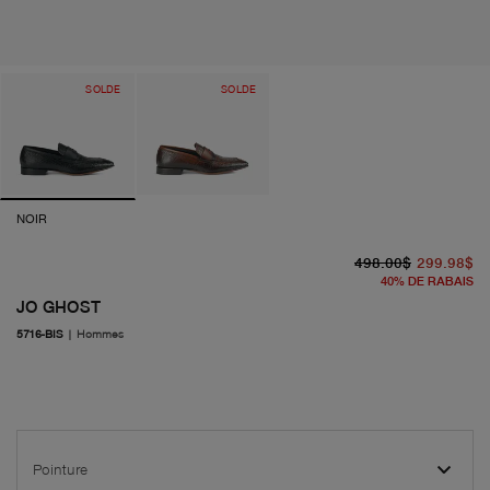
SOLDE
SOLDE
NOIR
pr
pr
498.00$
299.98$
40
%
DE RABAIS
JO GHOST
5716-BIS
|
Hommes
Pointure