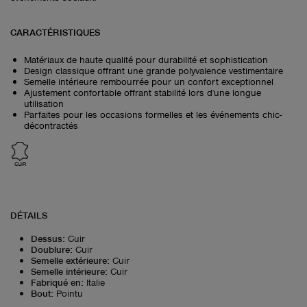
CARACTÉRISTIQUES
Matériaux de haute qualité pour durabilité et sophistication
Design classique offrant une grande polyvalence vestimentaire
Semelle intérieure rembourrée pour un confort exceptionnel
Ajustement confortable offrant stabilité lors d'une longue
utilisation
Parfaites pour les occasions formelles et les événements chic-
décontractés
CUIR
DÉTAILS
Dessus
:
Cuir
Doublure
:
Cuir
Semelle extérieure
:
Cuir
Semelle intérieure
:
Cuir
Fabriqué en
:
Italie
Bout
:
Pointu