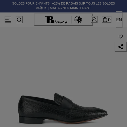
SOLDES POUR ENFANTS : +25% DE RABAIS SUR TOUS LES SOLDES
✏️📚🚸 | MAGASINER MAINTENANT
0
EN