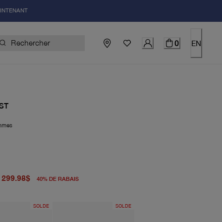
AINTENANT
0
EN
ST
mmes
igine 498.00$
uel 299.98$
299.98$
40
%
DE RABAIS
SOLDE
SOLDE