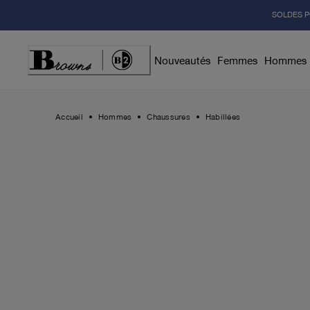
Skip
SOLDES P
to
Content
Nouveautés
Femmes
Hommes
Accueil
Hommes
Chaussures
Habillées