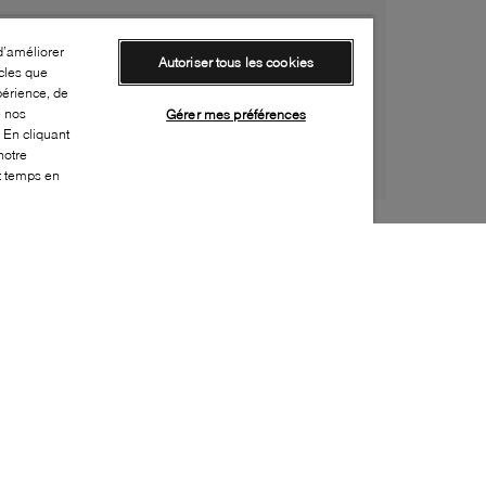
d’améliorer
Autoriser tous les cookies
cles que
périence, de
e nos
Gérer mes préférences
 En cliquant
notre
ut temps en
Style:
JOGH-0039-15-0
Dessus
:
Cuir
Doublure
:
Cuir
Semelle extérieure
:
Cuir
Semelle intérieure
:
Cuir
Fermeture
:
À lacets
Embellissement supplémentaire
:
Pierres
Fabriqué en
:
Italie