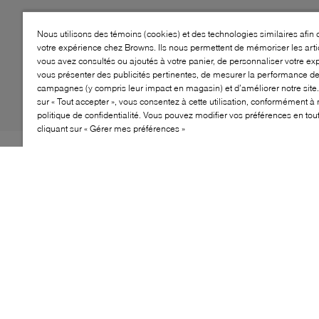
Nous utilisons des témoins (cookies) et des technologies similaires afin 
votre expérience chez Browns. Ils nous permettent de mémoriser les arti
vous avez consultés ou ajoutés à votre panier, de personnaliser votre ex
vous présenter des publicités pertinentes, de mesurer la performance d
campagnes (y compris leur impact en magasin) et d’améliorer notre site.
sur « Tout accepter », vous consentez à cette utilisation, conformément à 
politique de confidentialité. Vous pouvez modifier vos préférences en to
cliquant sur « Gérer mes préférences »
Les chaussures Jo Ghost 5751 allient élégance
intemporelle et savoir-faire moderne. Fabriquées à partir
de matériaux de haute qualité, ces chaussures arborent
un design classique qui sublime toute tenue formelle
ou chic-décontractée. Avec une semelle intérieure
rembourrée et un ajustement confortable, elles se
portent tout au long de la journée, idéales pour les
réunions d'affaires ou les événements sociaux.