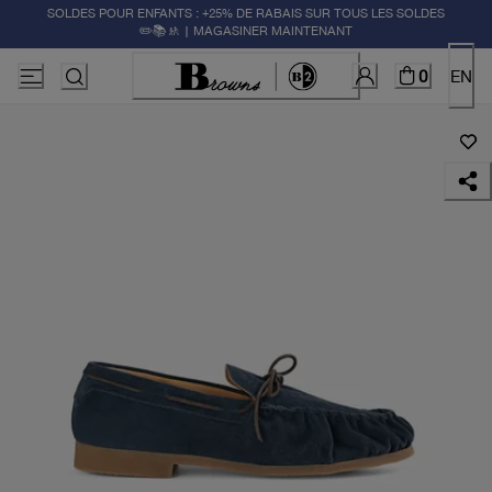
SOLDES POUR ENFANTS : +25% DE RABAIS SUR TOUS LES SOLDES
✏️📚🚸 | MAGASINER MAINTENANT
0
EN