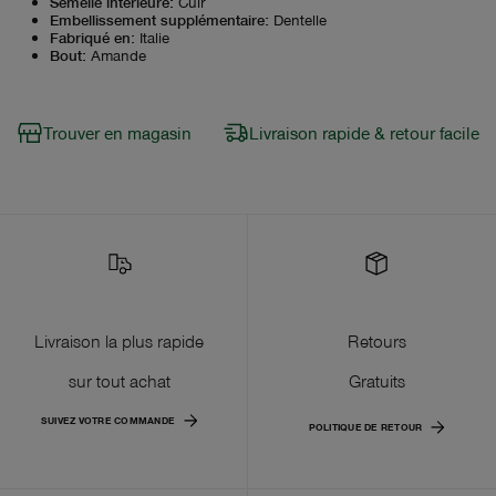
Semelle intérieure
:
Cuir
Embellissement supplémentaire
:
Dentelle
Fabriqué en
:
Italie
Bout
:
Amande
Trouver en magasin
Livraison rapide & retour facile
Livraison la plus rapide
Retours
sur tout achat
Gratuits
SUIVEZ VOTRE COMMANDE
POLITIQUE DE RETOUR