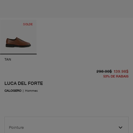
SOLDE
TAN
pr
pr
298.00$
139.98$
53
%
DE RABAIS
LUCA DEL FORTE
CALOGERO
|
Hommes
Pointure