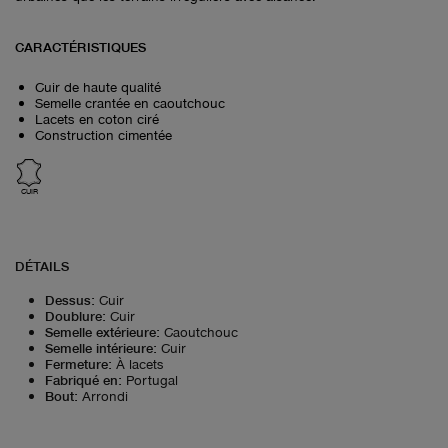
CARACTÉRISTIQUES
Cuir de haute qualité
Semelle crantée en caoutchouc
Lacets en coton ciré
Construction cimentée
CUIR
DÉTAILS
Dessus
:
Cuir
Doublure
:
Cuir
Semelle extérieure
:
Caoutchouc
Semelle intérieure
:
Cuir
Fermeture
:
À lacets
Fabriqué en
:
Portugal
Bout
:
Arrondi