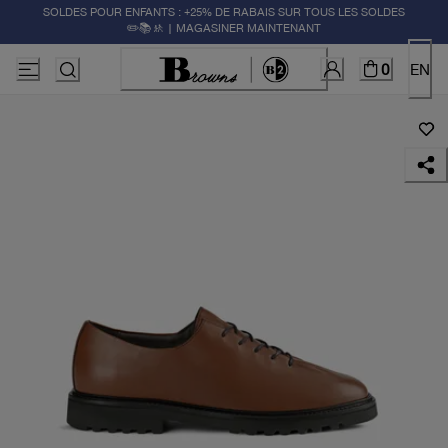
SOLDES POUR ENFANTS : +25% DE RABAIS SUR TOUS LES SOLDES
✏️📚🚸 | MAGASINER MAINTENANT
0
EN