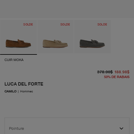
SOLDE
SOLDE
SOLDE
CUIR MOKA
pr
pr
378.00$
188.98$
50
%
DE RABAIS
LUCA DEL FORTE
CAMILO
|
Hommes
Pointure