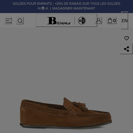
SOLDES POUR ENFANTS : +25% DE RABAIS SUR TOUS LES SOLDES
✏️📚🚸 | MAGASINER MAINTENANT
0
EN