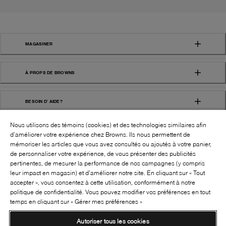
MAGASINER
À PROPS DE BROWNS
BESOIN D' AIDE?
Nous utilisons des témoins (cookies) et des technologies similaires afin
d’améliorer votre expérience chez Browns. Ils nous permettent de
mémoriser les articles que vous avez consultés ou ajoutés à votre panier,
de personnaliser votre expérience, de vous présenter des publicités
pertinentes, de mesurer la performance de nos campagnes (y compris
leur impact en magasin) et d’améliorer notre site. En cliquant sur « Tout
SUIVEZ-NOUS!:
accepter », vous consentez à cette utilisation, conformément à notre
politique de confidentialité. Vous pouvez modifier vos préférences en tout
©
2026
BROWNS SHOES INC. TOUS DROITS
temps en cliquant sur « Gérer mes préférences »
RÉSERVÉS
Autoriser tous les cookies