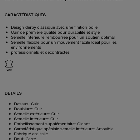
CARACTÉRISTIQUES
Design derby classique avec une finition polie
Cuir de première qualité pour durabilité et style
Semelle intérieure rembourrée pour un soutien optimal
Semelle flexible pour un mouvement facile Idéal pour les
environnements
professionnels et décontractés
CUIR
DÉTAILS
Dessus
:
Cuir
Doublure
:
Cuir
Semelle extérieure
:
Cuir
Semelle intérieure
:
Cuir
Embellissement supplémentaire
:
Glands
Caractéristique spéciale semelle intérieure
:
Amovible
Fabriqué en
:
Italie
Bout
:
Carré